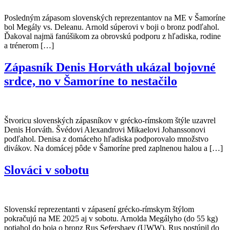
Posledným zápasom slovenských reprezentantov na ME v Šamoríne
bol Megály vs. Deleanu. Arnold súperovi v boji o bronz podľahol.
Ďakoval najmä fanúšikom za obrovskú podporu z hľadiska, rodine
a trénerom […]
Zápasník Denis Horváth ukázal bojovné
srdce, no v Šamoríne to nestačilo
Štvoricu slovenských zápasníkov v grécko-rímskom štýle uzavrel
Denis Horváth. Švédovi Alexandrovi Mikaelovi Johanssonovi
podľahol. Denisa z domáceho hľadiska podporovalo množstvo
divákov. Na domácej pôde v Šamoríne pred zaplnenou halou a […]
Slováci v sobotu
Slovenskí reprezentanti v zápasení grécko-rímskym štýlom
pokračujú na ME 2025 aj v sobotu. Arnolda Megályho (do 55 kg)
potiahol do boja o bronz Rus Sefershaev (UWW), Rus postúpil do