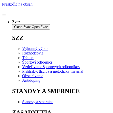
Preskočiť na obsah
Zväz
Close Zväz
Open Zväz
SZZ
Výkonný výbor
Rozhodcovia
Tréneri
Športoví odborníci
Vzdelávanie športových odborníkov
Prihlášky, tlačivá a metodický materiál
Obstarávanie
Antidoping
STANOVY A SMERNICE
Stanovy a smernice
ZASADNUTIA