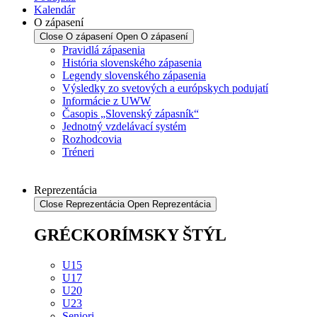
Kalendár
O zápasení
Close O zápasení
Open O zápasení
Pravidlá zápasenia
História slovenského zápasenia
Legendy slovenského zápasenia
Výsledky zo svetových a európskych podujatí
Informácie z UWW
Časopis „Slovenský zápasník“
Jednotný vzdelávací systém
Rozhodcovia
Tréneri
Reprezentácia
Close Reprezentácia
Open Reprezentácia
GRÉCKORÍMSKY ŠTÝL
U15
U17
U20
U23
Seniori