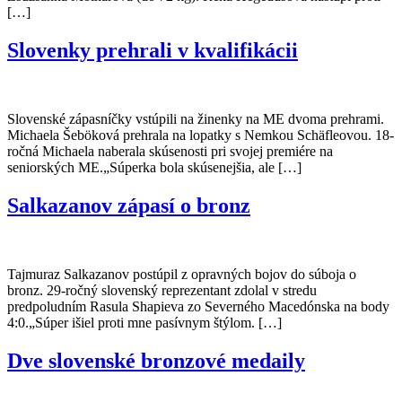
[…]
Slovenky prehrali v kvalifikácii
Slovenské zápasníčky vstúpili na žinenky na ME dvoma prehrami.
Michaela Šeböková prehrala na lopatky s Nemkou Schäfleovou. 18-
ročná Michaela naberala skúsenosti pri svojej premiére na
seniorských ME.„Súperka bola skúsenejšia, ale […]
Salkazanov zápasí o bronz
Tajmuraz Salkazanov postúpil z opravných bojov do súboja o
bronz. 29-ročný slovenský reprezentant zdolal v stredu
predpoludním Rasula Shapieva zo Severného Macedónska na body
4:0.„Súper išiel proti mne pasívnym štýlom. […]
Dve slovenské bronzové medaily