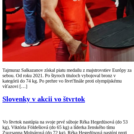
Tajmuraz Salkazanov získal piatu medailu z majstrovstiev Európy za
sebou. Od roku 2021. Po štyroch tituloch vybojoval bronz v
kategórii do 74 kg. Po prehre vo štvrťfinále proti olympijskému
víťazovi […]
Slovenky v akcii vo štvrtok
Vo štvrtok nastúpia na svoje prvé súboje Réka Hegedüsová (do 53
kg), Viktória Földešiová (do 65 kg) a líderka ženského tímu
Zsuzsanna Molnárová (do 72 kg). Réka Hegedüsová nastúpi proti