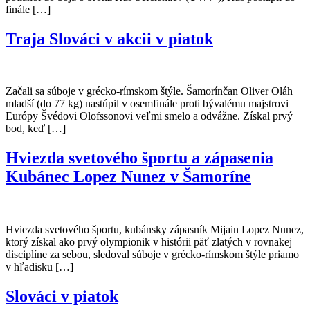
finále […]
Traja Slováci v akcii v piatok
Začali sa súboje v grécko-rímskom štýle. Šamorínčan Oliver Oláh
mladší (do 77 kg) nastúpil v osemfinále proti bývalému majstrovi
Európy Švédovi Olofssonovi veľmi smelo a odvážne. Získal prvý
bod, keď […]
Hviezda svetového športu a zápasenia
Kubánec Lopez Nunez v Šamoríne
Hviezda svetového športu, kubánsky zápasník Mijain Lopez Nunez,
ktorý získal ako prvý olympionik v histórii päť zlatých v rovnakej
disciplíne za sebou, sledoval súboje v grécko-rímskom štýle priamo
v hľadisku […]
Slováci v piatok