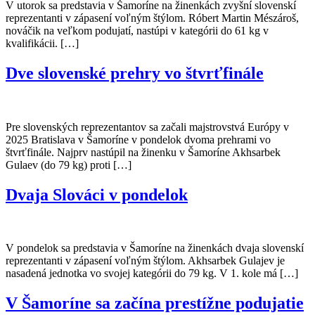
V utorok sa predstavia v Šamoríne na žinenkách zvyšní slovenskí
reprezentanti v zápasení voľným štýlom. Róbert Martin Mészároš,
nováčik na veľkom podujatí, nastúpi v kategórii do 61 kg v
kvalifikácii. […]
Dve slovenské prehry vo štvrťfinále
Pre slovenských reprezentantov sa začali majstrovstvá Európy v
2025 Bratislava v Šamoríne v pondelok dvoma prehrami vo
štvrťfinále. Najprv nastúpil na žinenku v Šamoríne Akhsarbek
Gulaev (do 79 kg) proti […]
Dvaja Slováci v pondelok
V pondelok sa predstavia v Šamoríne na žinenkách dvaja slovenskí
reprezentanti v zápasení voľným štýlom. Akhsarbek Gulajev je
nasadená jednotka vo svojej kategórii do 79 kg. V 1. kole má […]
V Šamoríne sa začína prestížne podujatie