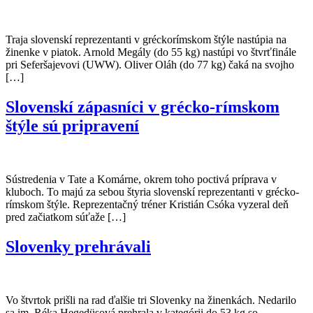
Traja slovenskí reprezentanti v gréckorímskom štýle nastúpia na
žinenke v piatok. Arnold Megály (do 55 kg) nastúpi vo štvrťfinále
pri Seferšajevovi (UWW). Oliver Oláh (do 77 kg) čaká na svojho
[…]
Slovenskí zápasníci v grécko-rímskom
štýle sú pripravení
Sústredenia v Tate a Komárne, okrem toho poctivá príprava v
kluboch. To majú za sebou štyria slovenskí reprezentanti v grécko-
rímskom štýle. Reprezentačný tréner Kristián Csóka vyzeral deň
pred začiatkom súťaže […]
Slovenky prehrávali
Vo štvrtok prišli na rad ďalšie tri Slovenky na žinenkách. Nedarilo
sa im. Réka Hegedüsová prehrala v kategórii do 53 kg so