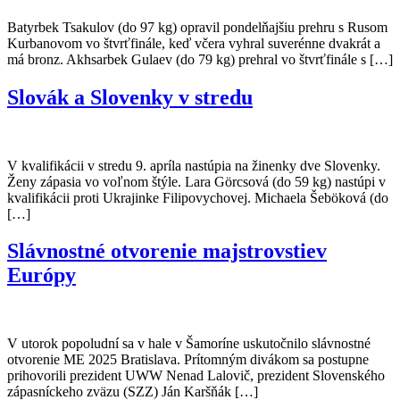
Batyrbek Tsakulov (do 97 kg) opravil pondelňajšiu prehru s Rusom
Kurbanovom vo štvrťfinále, keď včera vyhral suverénne dvakrát a
má bronz. Akhsarbek Gulaev (do 79 kg) prehral vo štvrťfinále s […]
Slovák a Slovenky v stredu
V kvalifikácii v stredu 9. apríla nastúpia na žinenky dve Slovenky.
Ženy zápasia vo voľnom štýle. Lara Görcsová (do 59 kg) nastúpi v
kvalifikácii proti Ukrajinke Filipovychovej. Michaela Šeböková (do
[…]
Slávnostné otvorenie majstrovstiev
Európy
V utorok popoludní sa v hale v Šamoríne uskutočnilo slávnostné
otvorenie ME 2025 Bratislava. Prítomným divákom sa postupne
prihovorili prezident UWW Nenad Lalovič, prezident Slovenského
zápasníckeho zväzu (SZZ) Ján Karšňák […]