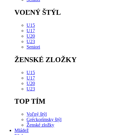
VOĽNÝ ŠTÝL
U15
U17
U20
U23
Seniori
ŽENSKÉ ZLOŽKY
U15
U17
U20
U23
TOP TÍM
Voľný štýl
Gréckorímsky štýl
Ženské zložky
Mládež