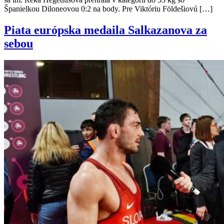
Španielkou Diloneovou 0:2 na body. Pre Viktóriu Földešiovú […]
Piata európska medaila Salkazanova za
sebou