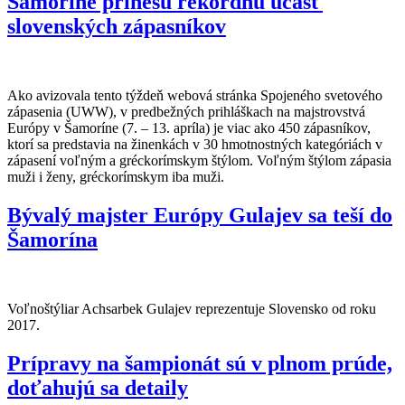
Šamoríne prinesú rekordnú účasť
slovenských zápasníkov
Ako avizovala tento týždeň webová stránka Spojeného svetového
zápasenia (UWW), v predbežných prihláškach na majstrovstvá
Európy v Šamoríne (7. – 13. apríla) je viac ako 450 zápasníkov,
ktorí sa predstavia na žinenkách v 30 hmotnostných kategóriách v
zápasení voľným a gréckorímskym štýlom. Voľným štýlom zápasia
muži i ženy, gréckorímskym iba muži.
Bývalý majster Európy Gulajev sa teší do
Šamorína
Voľnoštýliar Achsarbek Gulajev reprezentuje Slovensko od roku
2017.
Prípravy na šampionát sú v plnom prúde,
doťahujú sa detaily