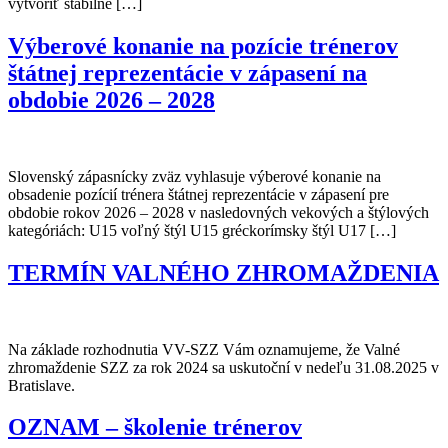
vytvoriť stabilné […]
Výberové konanie na pozície trénerov
štátnej reprezentácie v zápasení na
obdobie 2026 – 2028
Slovenský zápasnícky zväz vyhlasuje výberové konanie na
obsadenie pozícií trénera štátnej reprezentácie v zápasení pre
obdobie rokov 2026 – 2028 v nasledovných vekových a štýlových
kategóriách: U15 voľný štýl U15 gréckorímsky štýl U17 […]
TERMÍN VALNÉHO ZHROMAŽDENIA
Na základe rozhodnutia VV-SZZ Vám oznamujeme, že Valné
zhromaždenie SZZ za rok 2024 sa uskutoční v nedeľu 31.08.2025 v
Bratislave.
OZNAM – školenie trénerov