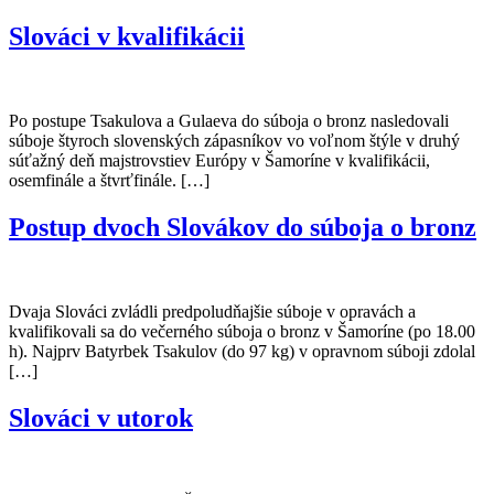
Slováci v kvalifikácii
Po postupe Tsakulova a Gulaeva do súboja o bronz nasledovali
súboje štyroch slovenských zápasníkov vo voľnom štýle v druhý
súťažný deň majstrovstiev Európy v Šamoríne v kvalifikácii,
osemfinále a štvrťfinále. […]
Postup dvoch Slovákov do súboja o bronz
Dvaja Slováci zvládli predpoludňajšie súboje v opravách a
kvalifikovali sa do večerného súboja o bronz v Šamoríne (po 18.00
h). Najprv Batyrbek Tsakulov (do 97 kg) v opravnom súboji zdolal
[…]
Slováci v utorok