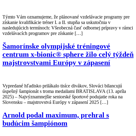
Týmto Vám oznamujeme, že plánované vzdelávacie programy pre
získanie kvalifikácie tréner I. a II. stupňa sa uskutočnia v
nasledujúcich termínoch: Všeobecná časť odbornej prípravy v rámci
vzdelávacích programov pre získanie […]
Šamorínske olympijské tréningové
centrum x-bionic® sphere žilo celý týždeň
majstrovstvami Európy v zápasení
Vypredané hľadisko prilákalo tisíce divákov, Slováci bilancujú
úspešný šampionát s troma medailami BRATISLAVA (13. apríla
2025) – Najvýznamnejšie seniorské športové podujatie roka na
Slovensku – majstrovstvá Európy v zápasení 2025 […]
Arnold podal maximum, prehral s
budúcim šampiónom