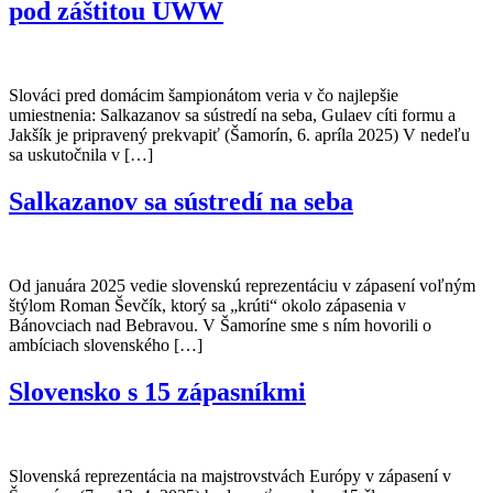
pod záštitou UWW
Slováci pred domácim šampionátom veria v čo najlepšie
umiestnenia: Salkazanov sa sústredí na seba, Gulaev cíti formu a
Jakšík je pripravený prekvapiť (Šamorín, 6. apríla 2025) V nedeľu
sa uskutočnila v […]
Salkazanov sa sústredí na seba
Od januára 2025 vedie slovenskú reprezentáciu v zápasení voľným
štýlom Roman Ševčík, ktorý sa „krúti“ okolo zápasenia v
Bánovciach nad Bebravou. V Šamoríne sme s ním hovorili o
ambíciach slovenského […]
Slovensko s 15 zápasníkmi
Slovenská reprezentácia na majstrovstvách Európy v zápasení v