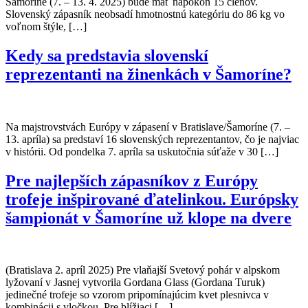
Šamoríne (7. – 13. 4. 2025) bude mať napokon 15 členov.
Slovenský zápasník neobsadí hmotnostnú kategóriu do 86 kg vo
voľnom štýle, […]
Kedy sa predstavia slovenskí
reprezentanti na žinenkách v Šamoríne?
Na majstrovstvách Európy v zápasení v Bratislave/Šamoríne (7. –
13. apríla) sa predstaví 16 slovenských reprezentantov, čo je najviac
v histórii. Od pondelka 7. apríla sa uskutočnia súťaže v 30 […]
Pre najlepších zápasníkov z Európy
trofeje inšpirované ďatelinkou. Európsky
šampionát v Šamoríne už klope na dvere
(Bratislava 2. apríl 2025) Pre vlaňajší Svetový pohár v alpskom
lyžovaní v Jasnej vytvorila Gordana Glass (Gordana Turuk)
jedinečné trofeje so vzorom pripomínajúcim kvet plesnivca v
kombinácii s vločkou. Pre blížiaci […]