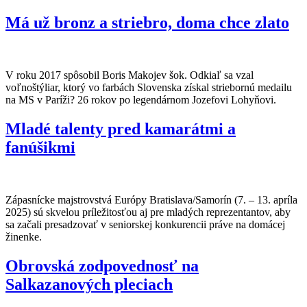
Má už bronz a striebro, doma chce zlato
V roku 2017 spôsobil Boris Makojev šok. Odkiaľ sa vzal
voľnoštýliar, ktorý vo farbách Slovenska získal striebornú medailu
na MS v Paríži? 26 rokov po legendárnom Jozefovi Lohyňovi.
Mladé talenty pred kamarátmi a
fanúšikmi
Zápasnícke majstrovstvá Európy Bratislava/Samorín (7. – 13. apríla
2025) sú skvelou príležitosťou aj pre mladých reprezentantov, aby
sa začali presadzovať v seniorskej konkurencii práve na domácej
žinenke.
Obrovská zodpovednosť na
Salkazanových pleciach