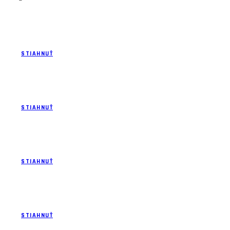
Reprezentácia U17 v. š.
STIAHNUŤ
Reprezentácia kadetov v.š. pre rok 2022
STIAHNUŤ
Realizačný tím a zoznam reprezentácie kadeti v.s 2022
STIAHNUŤ
Reprezentácia kadeti v.š. 2021
STIAHNUŤ