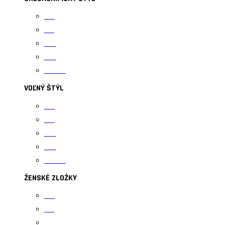
U15
U17
U20
U23
Seniori
VOĽNÝ ŠTÝL
U15
U17
U20
U23
Seniori
ŽENSKÉ ZLOŽKY
U15
U17
U20