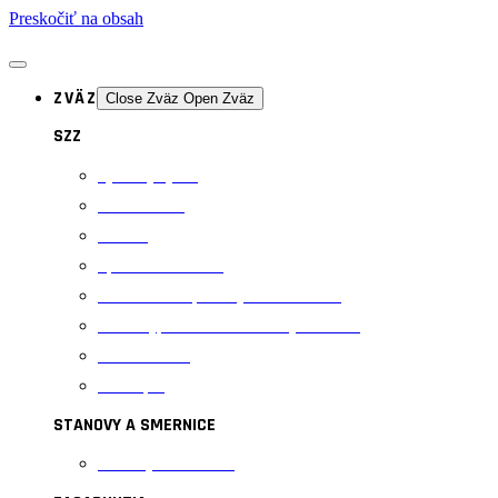
Preskočiť na obsah
ZVÄZ
Close Zväz
Open Zväz
SZZ
Výkonný výbor
Rozhodcovia
Tréneri
Športoví odborníci
Vzdelávanie športových odborníkov
Prihlášky, tlačivá a metodický materiál
Obstarávanie
Antidoping
STANOVY A SMERNICE
Stanovy a smernice