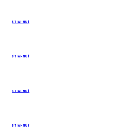
Reprezentácia 2021
STIAHNUŤ
Zloženie realizačného tímu reprezentácie kadetov v.š.
v roku 2020
STIAHNUŤ
Zloženie realizačného tímu reprezentácie kadetov v.š.
v roku 2019
STIAHNUŤ
Zloženie realizačného tímu reprezentácie kadetov v.š.
v roku 2017
STIAHNUŤ