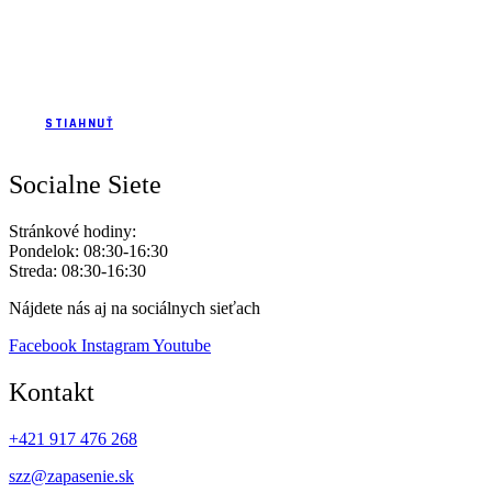
Zloženie realizačného tímu reprezentácie kadetov v.š.
v roku 2016
STIAHNUŤ
Socialne Siete
Stránkové hodiny:
Pondelok: 08:30-16:30
Streda: 08:30-16:30
Nájdete nás aj na sociálnych sieťach
Facebook
Instagram
Youtube
Kontakt
+421 917 476 268
szz@zapasenie.sk