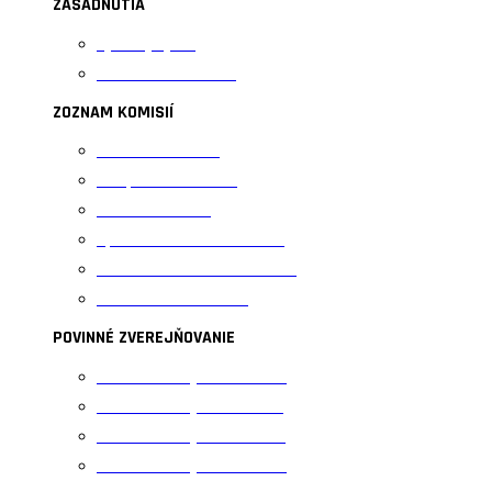
ZASADNUTIA
Výkonný výbor
Valné zhromaždenie
ZOZNAM KOMISIÍ
Kontrolná komisia
Disciplinárna komisia
Komisia mládeže
Športovo-technická komisia
Trénersko-metodická komisia
Rozhodcovská komisia
POVINNÉ ZVEREJŇOVANIE
Povinné zverejňovanie 2020
Povinné zverejňovanie 2021
Povinné zverejňovanie 2022
Povinné zverejňovanie 2023