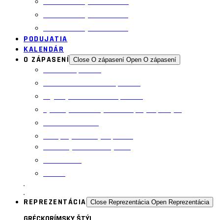
Povinné zverejňovanie 2024
Povinné zverejňovanie 2025
Povinné zverejňovanie 2026
PODUJATIA
KALENDÁR
O ZÁPASENÍ
Close O zápasení
Open O zápasení
Pravidlá zápasenia
História slovenského zápasenia
Legendy slovenského zápasenia
Výsledky zo svetových a európskych podujatí
Informácie z UWW
Časopis „Slovenský zápasník“
Jednotný vzdelávací systém
Rozhodcovia
Tréneri
REPREZENTÁCIA
Close Reprezentácia
Open Reprezentácia
GRÉCKORÍMSKY ŠTÝL