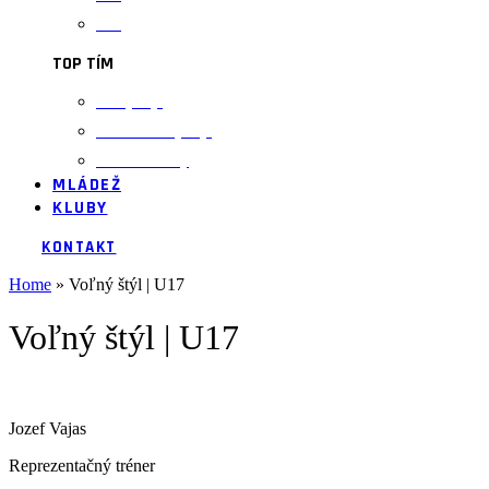
U23
TOP TÍM
Voľný štýl
Gréckorímsky štýl
Ženské zložky
MLÁDEŽ
KLUBY
KONTAKT
Home
»
Voľný štýl | U17
Voľný štýl | U17
Jozef Vajas
Reprezentačný tréner