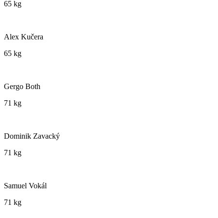
65 kg
Alex Kučera
65 kg
Gergo Both
71 kg
Dominik Zavacký
71 kg
Samuel Vokál
71 kg