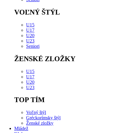
VOĽNÝ ŠTÝL
U15
U17
U20
U23
Seniori
ŽENSKÉ ZLOŽKY
U15
U17
U20
U23
TOP TÍM
Voľný štýl
Gréckorímsky štýl
Ženské zložky
Mládež