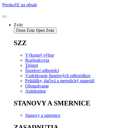
Preskočiť na obsah
Zväz
Close Zväz
Open Zväz
SZZ
Výkonný výbor
Rozhodcovia
Tréneri
Športoví odborníci
Vzdelávanie športových odborníkov
Prihlášky, tlačivá a metodický materiál
Obstarávanie
Antidoping
STANOVY A SMERNICE
Stanovy a smernice
ZASADNUTIA