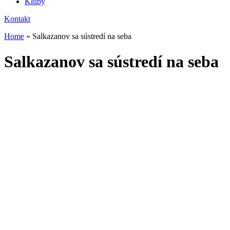
Kluby
Kontakt
Home
»
Salkazanov sa sústredí na seba
Salkazanov sa sústredí na seba
Od januára 2025 vedie slovenskú reprezentáciu v zápasení voľným
štýlom Roman Ševčík, ktorý sa „krúti“ okolo zápasenia v
Bánovciach nad Bebravou. V Šamoríne sme s ním hovorili o
ambíciach slovenského voľného štýlu.
„Očakávania sú, samozrejme, pri tejto zostave veľké. Spokojný
budem s každou medailou. Pokiaľ budú dve medaily, bude to
veľký úspech. V pondelok začínajú Gulaev a Tsakulov. Hneď v
úvodný deň šampionátu máme dve želiezka v ohni, bývalý
majster Európy a vicemajster sveta. Pevne verím, že títo dvaja
naši pretekári sa predstavia aj v podvečernom
semifinále,“
hovoril Ševčík počas tréningu v dejisku európskeho
šampionátu.
Ten sa uskutoční v domácom prostredí pre nominovanú 15-ku
reprezentantov.