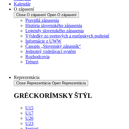
Kalendár
O zápasení
Close O zápasení
Open O zápasení
Pravidlá zápasenia
História slovenského zápasenia
Legendy slovenského zápasenia
Výsledky zo svetových a európskych podujatí
Informácie z UWW
Časopis „Slovenský zápasník“
Jednotný vzdelávací systém
Rozhodcovia
Tréneri
Reprezentácia
Close Reprezentácia
Open Reprezentácia
GRÉCKORÍMSKY ŠTÝL
U15
U17
U20
U23
Seniori