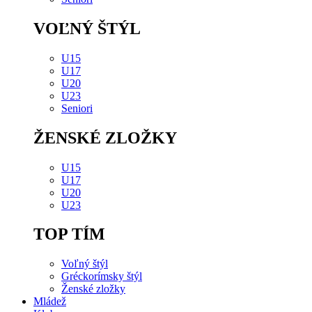
VOĽNÝ ŠTÝL
U15
U17
U20
U23
Seniori
ŽENSKÉ ZLOŽKY
U15
U17
U20
U23
TOP TÍM
Voľný štýl
Gréckorímsky štýl
Ženské zložky
Mládež