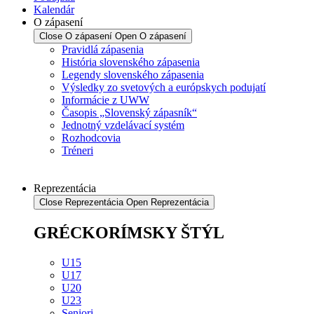
Kalendár
O zápasení
Close O zápasení
Open O zápasení
Pravidlá zápasenia
História slovenského zápasenia
Legendy slovenského zápasenia
Výsledky zo svetových a európskych podujatí
Informácie z UWW
Časopis „Slovenský zápasník“
Jednotný vzdelávací systém
Rozhodcovia
Tréneri
Reprezentácia
Close Reprezentácia
Open Reprezentácia
GRÉCKORÍMSKY ŠTÝL
U15
U17
U20
U23
Seniori