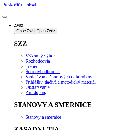
Preskočiť na obsah
Zväz
Close Zväz
Open Zväz
SZZ
Výkonný výbor
Rozhodcovia
Tréneri
Športoví odborníci
Vzdelávanie športových odborníkov
Prihlášky, tlačivá a metodický materiál
Obstarávanie
Antidoping
STANOVY A SMERNICE
Stanovy a smernice
ZASADNUTIA