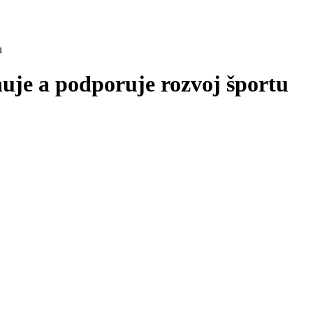
u
uje a podporuje rozvoj športu
 v spolupráci so
Slovenským olympijským a športovým výborom (
 a profesionálne podmienky pre prípravu reprezentačných športovcov s
Slovenskej republiky, ktorí dlhodobo dosahujú medzinárodnú výkonnosť
ách
. Podpora zahŕňa účasť na významných medzinárodných podujatiach a
ŠV schválená
suma 60 000 €,
z toho vyčlenených
18 000 € na bežné 