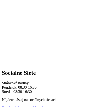
Zsuzsanna Molnár
Réka Hegedüs
Viktória Földesiová
Michaela Šeboková
Súčasťou projektu sú aj
kapitálové výdavky vo výške 42 000 €
, kto
podujatia doma aj v zahraničí. Zámerom je zvýšiť efektivitu presunov
Projekt reflektuje dlhodobý cieľ MCRŠ a SOŠV vytvárať systematické
tradičný olympijský šport má na Slovensku silné zázemie a pravideln
„Cieľom podpory je umožniť športovcom sústrediť sa naplno na šport
letných olympijských hier,“ uvádza sa v zámere národného športového
Podpora zápasenia tak zapadá do širšieho rámca rozvoja olympijskýc
slovenského športu.
Socialne Siete
Stránkové hodiny:
Pondelok: 08:30-16:30
Streda: 08:30-16:30
Nájdete nás aj na sociálnych sieťach