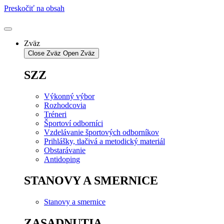
Preskočiť na obsah
Zväz
Close Zväz
Open Zväz
SZZ
Výkonný výbor
Rozhodcovia
Tréneri
Športoví odborníci
Vzdelávanie športových odborníkov
Prihlášky, tlačivá a metodický materiál
Obstarávanie
Antidoping
STANOVY A SMERNICE
Stanovy a smernice
ZASADNUTIA