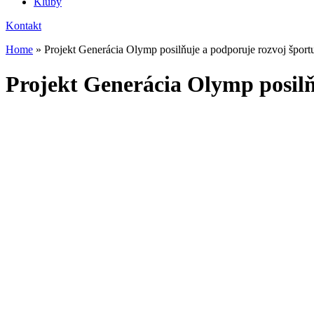
Kluby
Kontakt
Home
»
Projekt Generácia Olymp posilňuje a podporuje rozvoj šport
Projekt Generácia Olymp posilň
Z iniciatívy
Ministerstva cestovného ruchu a športu SR (MCRŠ)
a
v rámci národného športového projektu. Cieľom je vytvoriť stabilné
Projekt je orientovaný na podporu elitných zápasníkov a zápasníčok 
krajiny na Majstrovstvách Európy, sveta a
letných olympijských hr
Na realizáciu projektu bola v súlade so zmluvou medzi MCRŠ a SO
Podpora sa týka nasledovných športovcov:
Robert Martin Meszáros
Akhsarbek Gulaev
Tajmuraz Slkazanov
Boris Makoev
Batyrbek Tsakulov
Adam Jakšík