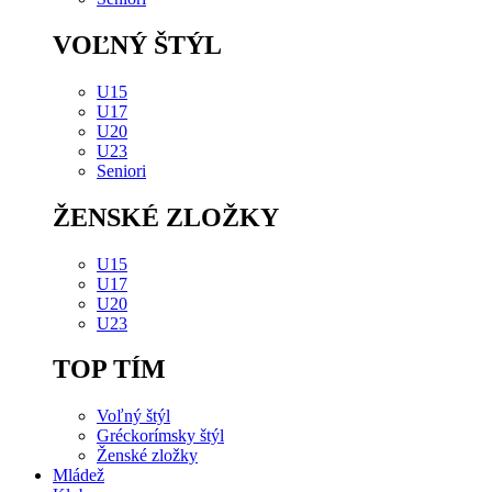
VOĽNÝ ŠTÝL
U15
U17
U20
U23
Seniori
ŽENSKÉ ZLOŽKY
U15
U17
U20
U23
TOP TÍM
Voľný štýl
Gréckorímsky štýl
Ženské zložky
Mládež