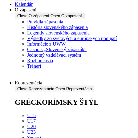
Kalendár
O zápasení
Close O zápasení
Open O zápasení
Pravidlá zápasenia
História slovenského zápasenia
Legendy slovenského zápasenia
Výsledky zo svetových a európskych podujatí
Informácie z UWW
Časopis „Slovenský zápasník“
Jednotný vzdelávací systém
Rozhodcovia
Tréneri
Reprezentácia
Close Reprezentácia
Open Reprezentácia
GRÉCKORÍMSKY ŠTÝL
U15
U17
U20
U23
Seniori