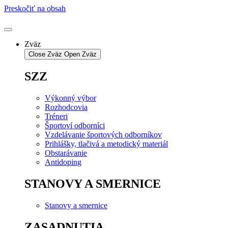
Preskočiť na obsah
Zväz
Close Zväz
Open Zväz
SZZ
Výkonný výbor
Rozhodcovia
Tréneri
Športoví odborníci
Vzdelávanie športových odborníkov
Prihlášky, tlačivá a metodický materiál
Obstarávanie
Antidoping
STANOVY A SMERNICE
Stanovy a smernice
ZASADNUTIA