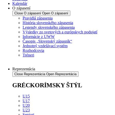
Kalendár
O zápasení
Close O zápasení
Open O zápasení
Pravidlá zápasenia
História slovenského zápasenia
Legendy slovenského zápasenia
Výsledky zo svetových a európskych podujatí
Informácie z UWW
Časopis „Slovenský zápasník“
Jednotný vzdelávací systém
Rozhodcovia
Tréneri
Reprezentácia
Close Reprezentácia
Open Reprezentácia
GRÉCKORÍMSKY ŠTÝL
U15
U17
U20
U23
Seniori