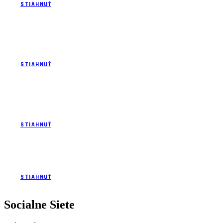
STIAHNUŤ
Potvrdenie o akreditácii vzdelávania trénerov
zápasenia 2016-2020
STIAHNUŤ
Žiadosť o akreditáciu vzdelávania trénerov zápasenia
I.- III. stupeň
STIAHNUŤ
Osvedčenie o akreditácii trénerov 2016-vzor
STIAHNUŤ
Socialne Siete