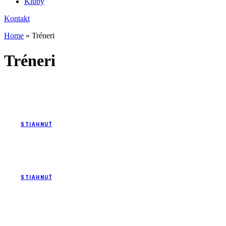
Kluby
Kontakt
Home
»
Tréneri
Tréneri
Potvrdenie o kvalifikácií trénerov 2016
STIAHNUŤ
Zoznam lektorov všeobecnej časti 2016-2020
STIAHNUŤ
Zoznam lektorov špeciálnej časti 2016-2020