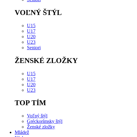
VOĽNÝ ŠTÝL
U15
U17
U20
U23
Seniori
ŽENSKÉ ZLOŽKY
U15
U17
U20
U23
TOP TÍM
Voľný štýl
Gréckorímsky štýl
Ženské zložky
Mládež