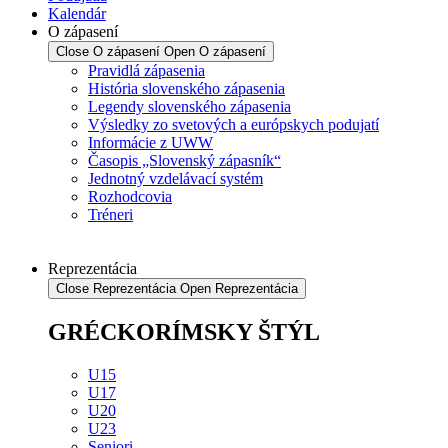
Kalendár
O zápasení
Close O zápasení
Open O zápasení
Pravidlá zápasenia
História slovenského zápasenia
Legendy slovenského zápasenia
Výsledky zo svetových a európskych podujatí
Informácie z UWW
Časopis „Slovenský zápasník“
Jednotný vzdelávací systém
Rozhodcovia
Tréneri
Reprezentácia
Close Reprezentácia
Open Reprezentácia
GRÉCKORÍMSKY ŠTÝL
U15
U17
U20
U23
Seniori