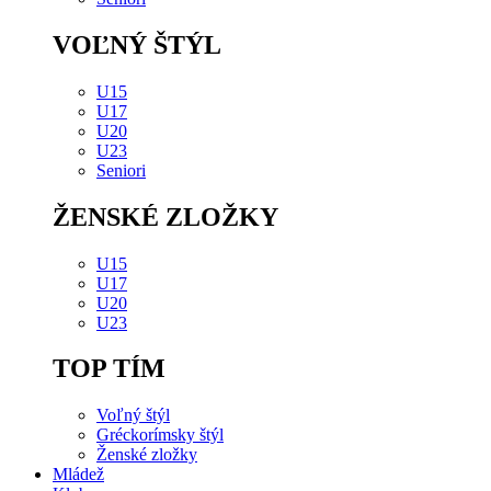
VOĽNÝ ŠTÝL
U15
U17
U20
U23
Seniori
ŽENSKÉ ZLOŽKY
U15
U17
U20
U23
TOP TÍM
Voľný štýl
Gréckorímsky štýl
Ženské zložky
Mládež