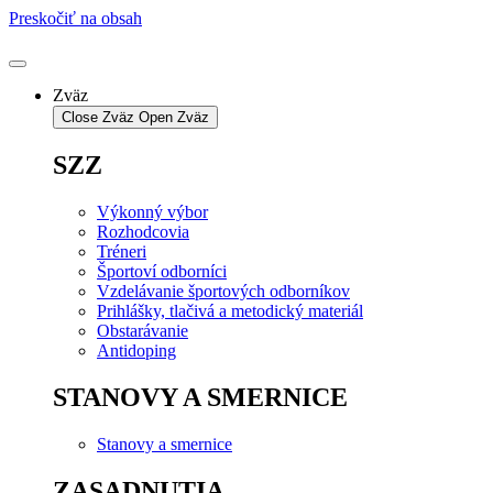
Preskočiť na obsah
Zväz
Close Zväz
Open Zväz
SZZ
Výkonný výbor
Rozhodcovia
Tréneri
Športoví odborníci
Vzdelávanie športových odborníkov
Prihlášky, tlačivá a metodický materiál
Obstarávanie
Antidoping
STANOVY A SMERNICE
Stanovy a smernice
ZASADNUTIA