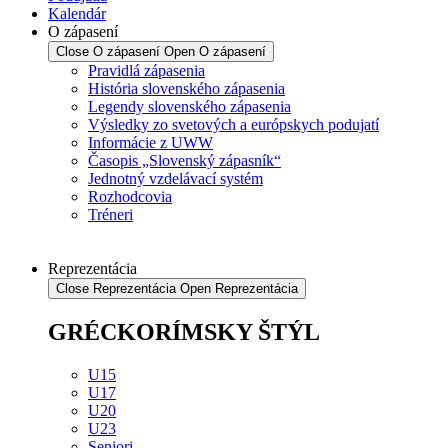
Kalendár
O zápasení
Close O zápasení
Open O zápasení
Pravidlá zápasenia
História slovenského zápasenia
Legendy slovenského zápasenia
Výsledky zo svetových a európskych podujatí
Informácie z UWW
Časopis „Slovenský zápasník“
Jednotný vzdelávací systém
Rozhodcovia
Tréneri
Reprezentácia
Close Reprezentácia
Open Reprezentácia
GRÉCKORÍMSKY ŠTÝL
U15
U17
U20
U23
Seniori