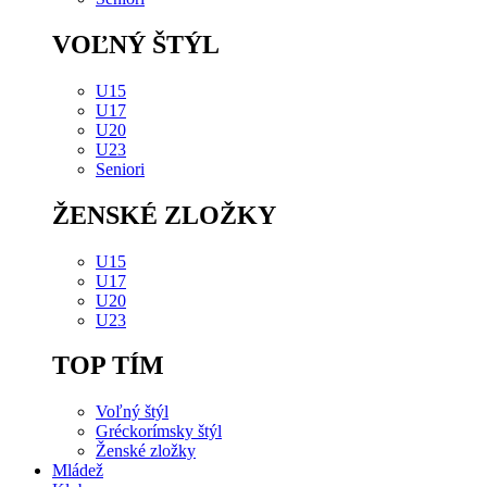
VOĽNÝ ŠTÝL
U15
U17
U20
U23
Seniori
ŽENSKÉ ZLOŽKY
U15
U17
U20
U23
TOP TÍM
Voľný štýl
Gréckorímsky štýl
Ženské zložky
Mládež