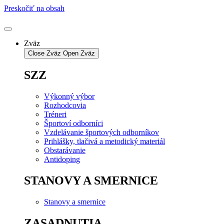
Preskočiť na obsah
Zväz
Close Zväz
Open Zväz
SZZ
Výkonný výbor
Rozhodcovia
Tréneri
Športoví odborníci
Vzdelávanie športových odborníkov
Prihlášky, tlačivá a metodický materiál
Obstarávanie
Antidoping
STANOVY A SMERNICE
Stanovy a smernice
ZASADNUTIA