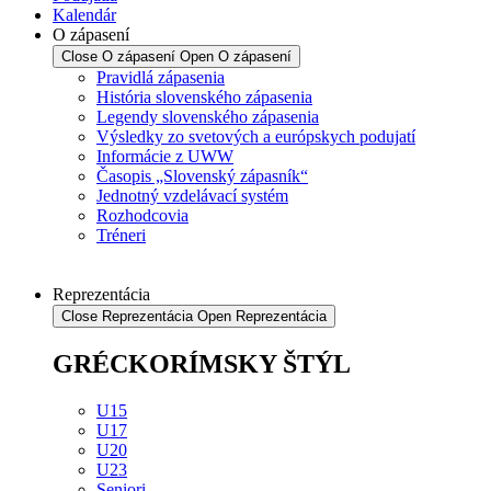
Kalendár
O zápasení
Close O zápasení
Open O zápasení
Pravidlá zápasenia
História slovenského zápasenia
Legendy slovenského zápasenia
Výsledky zo svetových a európskych podujatí
Informácie z UWW
Časopis „Slovenský zápasník“
Jednotný vzdelávací systém
Rozhodcovia
Tréneri
Reprezentácia
Close Reprezentácia
Open Reprezentácia
GRÉCKORÍMSKY ŠTÝL
U15
U17
U20
U23
Seniori