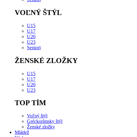
VOĽNÝ ŠTÝL
U15
U17
U20
U23
Seniori
ŽENSKÉ ZLOŽKY
U15
U17
U20
U23
TOP TÍM
Voľný štýl
Gréckorímsky štýl
Ženské zložky
Mládež