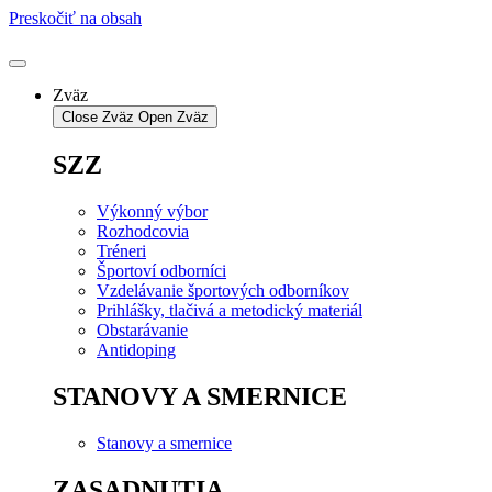
Preskočiť na obsah
Zväz
Close Zväz
Open Zväz
SZZ
Výkonný výbor
Rozhodcovia
Tréneri
Športoví odborníci
Vzdelávanie športových odborníkov
Prihlášky, tlačivá a metodický materiál
Obstarávanie
Antidoping
STANOVY A SMERNICE
Stanovy a smernice
ZASADNUTIA