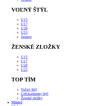
VOĽNÝ ŠTÝL
U15
U17
U20
U23
Seniori
ŽENSKÉ ZLOŽKY
U15
U17
U20
U23
TOP TÍM
Voľný štýl
Gréckorímsky štýl
Ženské zložky
Mládež