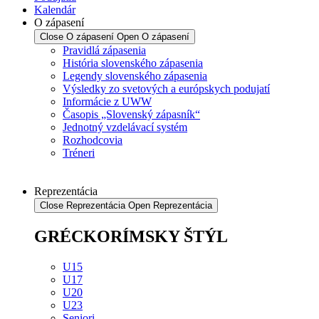
Kalendár
O zápasení
Close O zápasení
Open O zápasení
Pravidlá zápasenia
História slovenského zápasenia
Legendy slovenského zápasenia
Výsledky zo svetových a európskych podujatí
Informácie z UWW
Časopis „Slovenský zápasník“
Jednotný vzdelávací systém
Rozhodcovia
Tréneri
Reprezentácia
Close Reprezentácia
Open Reprezentácia
GRÉCKORÍMSKY ŠTÝL
U15
U17
U20
U23
Seniori