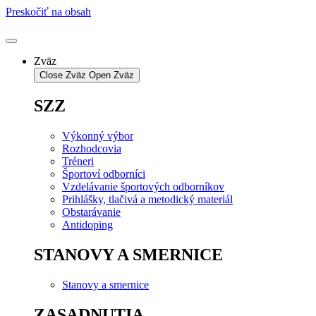
Preskočiť na obsah
Zväz
Close Zväz
Open Zväz
SZZ
Výkonný výbor
Rozhodcovia
Tréneri
Športoví odborníci
Vzdelávanie športových odborníkov
Prihlášky, tlačivá a metodický materiál
Obstarávanie
Antidoping
STANOVY A SMERNICE
Stanovy a smernice
ZASADNUTIA