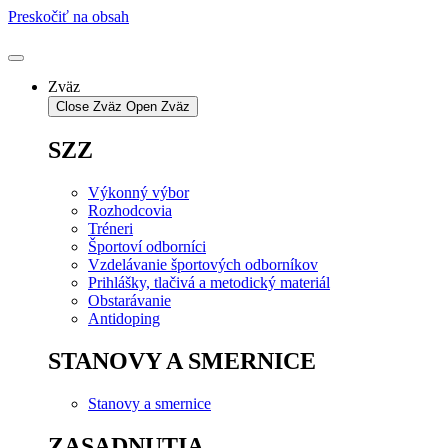
Preskočiť na obsah
Zväz
Close Zväz
Open Zväz
SZZ
Výkonný výbor
Rozhodcovia
Tréneri
Športoví odborníci
Vzdelávanie športových odborníkov
Prihlášky, tlačivá a metodický materiál
Obstarávanie
Antidoping
STANOVY A SMERNICE
Stanovy a smernice
ZASADNUTIA