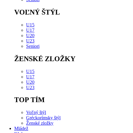
VOĽNÝ ŠTÝL
U15
U17
U20
U23
Seniori
ŽENSKÉ ZLOŽKY
U15
U17
U20
U23
TOP TÍM
Voľný štýl
Gréckorímsky štýl
Ženské zložky
Mládež