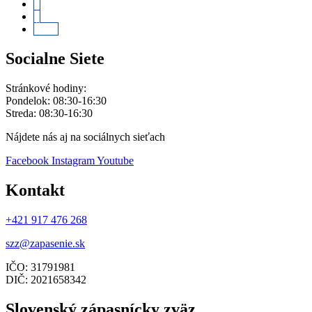
2
3
Ďalej
Socialne Siete
Stránkové hodiny:
Pondelok: 08:30-16:30
Streda: 08:30-16:30
Nájdete nás aj na sociálnych sieťach
Facebook
Instagram
Youtube
Kontakt
+421 917 476 268
szz@zapasenie.sk
IČO: 31791981
DIČ: 2021658342
Slovenský zápasnícky zväz