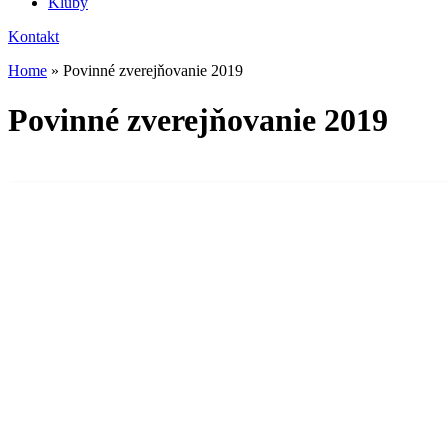
Kluby
Kontakt
Home
»
Povinné zverejňovanie 2019
Povinné zverejňovanie 2019
Názov
Zoznam dobrovoľníkov v roku 2019
Vyúčtovanie príspevku a dotácie SZZ za rok 2019
Priebežné čerpanie a vyúčtovanie za rok 2019 za mesiac 02-2020
Vyúčtovanie príspevku SZZ za rok 2019 – mesiac 01-2020