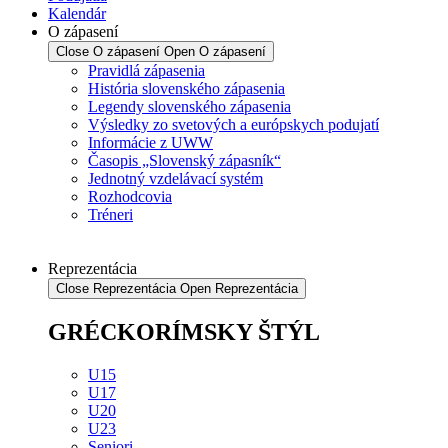
Kalendár
O zápasení
Close O zápasení
Open O zápasení
Pravidlá zápasenia
História slovenského zápasenia
Legendy slovenského zápasenia
Výsledky zo svetových a európskych podujatí
Informácie z UWW
Časopis „Slovenský zápasník“
Jednotný vzdelávací systém
Rozhodcovia
Tréneri
Reprezentácia
Close Reprezentácia
Open Reprezentácia
GRÉCKORÍMSKY ŠTÝL
U15
U17
U20
U23
Seniori