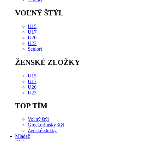
VOĽNÝ ŠTÝL
U15
U17
U20
U23
Seniori
ŽENSKÉ ZLOŽKY
U15
U17
U20
U23
TOP TÍM
Voľný štýl
Gréckorímsky štýl
Ženské zložky
Mládež