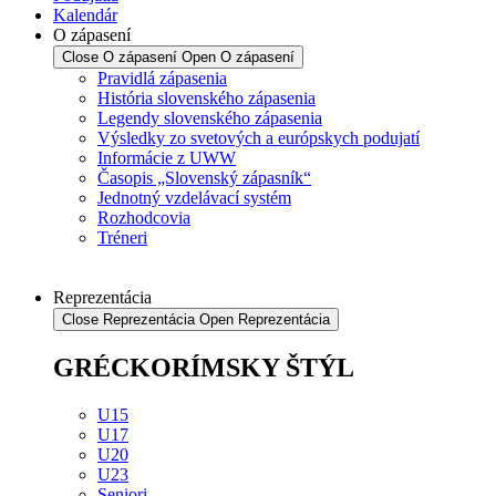
Kalendár
O zápasení
Close O zápasení
Open O zápasení
Pravidlá zápasenia
História slovenského zápasenia
Legendy slovenského zápasenia
Výsledky zo svetových a európskych podujatí
Informácie z UWW
Časopis „Slovenský zápasník“
Jednotný vzdelávací systém
Rozhodcovia
Tréneri
Reprezentácia
Close Reprezentácia
Open Reprezentácia
GRÉCKORÍMSKY ŠTÝL
U15
U17
U20
U23
Seniori