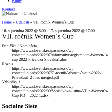
Kluby
Kontakt
Home
»
Udalosti
»
VII. ročník Women´s Cup
16. septembra 2022
@
8:00
-
17. septembra 2022
@
17:00
VII. ročník Women´s Cup
Prihláška / Nominácia
https://www.slovenskezapasenie.sk/wp-
content/uploads/2022/07/informative-registratiom-Women-´s-
cup-2022-Prievidza-Slovakia1.doc
Rozpis
https://www.slovenskezapasenie.sk/wp-
content/uploads/2022/07/7.-rocnik-Women-´s-cup-2022-
Prievidza1-2-files-merged.pdf
Výsledky 1
https://www.slovenskezapasenie.sk/wp-
content/uploads/2022/09/Vysledkova-listina-VII.r.-Women´s-
Cup-PD-–-2022-1.xlsx
Socialne Siete