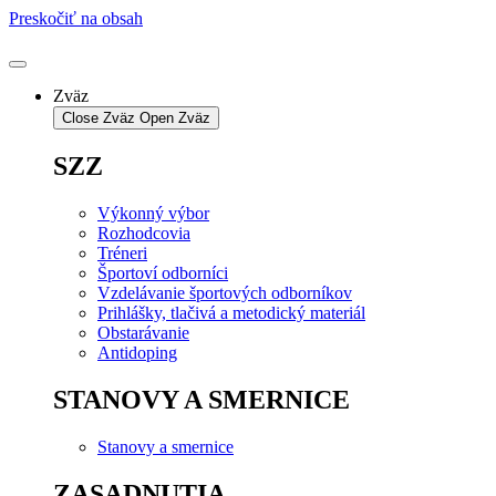
Preskočiť na obsah
Zväz
Close Zväz
Open Zväz
SZZ
Výkonný výbor
Rozhodcovia
Tréneri
Športoví odborníci
Vzdelávanie športových odborníkov
Prihlášky, tlačivá a metodický materiál
Obstarávanie
Antidoping
STANOVY A SMERNICE
Stanovy a smernice
ZASADNUTIA