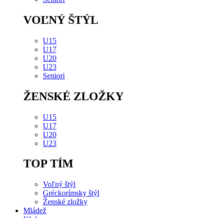
VOĽNÝ ŠTÝL
U15
U17
U20
U23
Seniori
ŽENSKÉ ZLOŽKY
U15
U17
U20
U23
TOP TÍM
Voľný štýl
Gréckorímsky štýl
Ženské zložky
Mládež