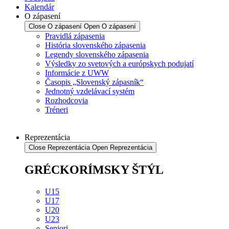
Kalendár
O zápasení
Close O zápasení
Open O zápasení
Pravidlá zápasenia
História slovenského zápasenia
Legendy slovenského zápasenia
Výsledky zo svetových a európskych podujatí
Informácie z UWW
Časopis „Slovenský zápasník“
Jednotný vzdelávací systém
Rozhodcovia
Tréneri
Reprezentácia
Close Reprezentácia
Open Reprezentácia
GRÉCKORÍMSKY ŠTÝL
U15
U17
U20
U23
Seniori