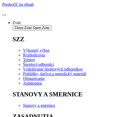
Preskočiť na obsah
Zväz
Close Zväz
Open Zväz
SZZ
Výkonný výbor
Rozhodcovia
Tréneri
Športoví odborníci
Vzdelávanie športových odborníkov
Prihlášky, tlačivá a metodický materiál
Obstarávanie
Antidoping
STANOVY A SMERNICE
Stanovy a smernice
ZASADNUTIA