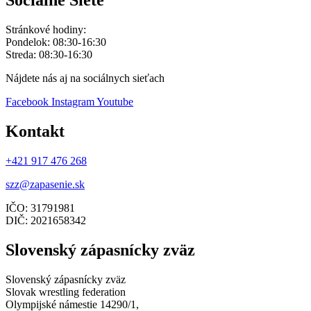
Socialne Siete
Stránkové hodiny:
Pondelok: 08:30-16:30
Streda: 08:30-16:30
Nájdete nás aj na sociálnych sieťach
Facebook
Instagram
Youtube
Kontakt
+421 917 476 268
szz@zapasenie.sk
IČO: 31791981
DIČ: 2021658342
Slovenský zápasnícky zväz
Slovenský zápasnícky zväz
Slovak wrestling federation
Olympijské námestie 14290/1,