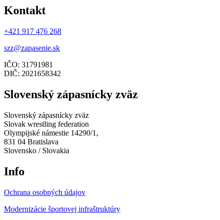
Kontakt
+421 917 476 268
szz@zapasenie.sk
IČO: 31791981
DIČ: 2021658342
Slovenský zápasnícky zväz
Slovenský zápasnícky zväz
Slovak wrestling federation
Olympijské námestie 14290/1,
831 04 Bratislava
Slovensko / Slovakia
Info
Ochrana osobných údajov
Modernizácie športovej infraštruktúry