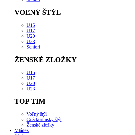
VOĽNÝ ŠTÝL
U15
U17
U20
U23
Seniori
ŽENSKÉ ZLOŽKY
U15
U17
U20
U23
TOP TÍM
Voľný štýl
Gréckorímsky štýl
Ženské zložky
Mládež