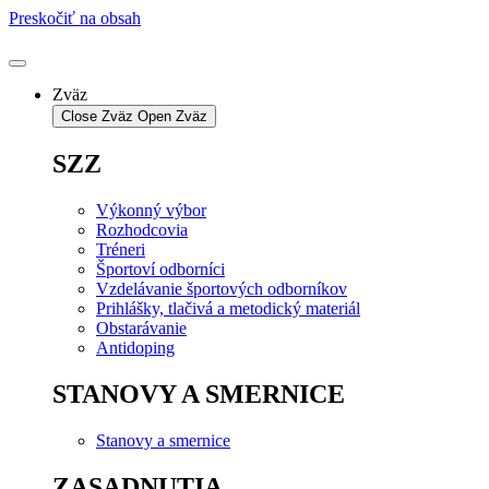
Preskočiť na obsah
Zväz
Close Zväz
Open Zväz
SZZ
Výkonný výbor
Rozhodcovia
Tréneri
Športoví odborníci
Vzdelávanie športových odborníkov
Prihlášky, tlačivá a metodický materiál
Obstarávanie
Antidoping
STANOVY A SMERNICE
Stanovy a smernice
ZASADNUTIA