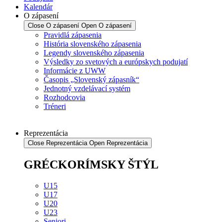
Kalendár
O zápasení
Close O zápasení
Open O zápasení
Pravidlá zápasenia
História slovenského zápasenia
Legendy slovenského zápasenia
Výsledky zo svetových a európskych podujatí
Informácie z UWW
Časopis „Slovenský zápasník“
Jednotný vzdelávací systém
Rozhodcovia
Tréneri
Reprezentácia
Close Reprezentácia
Open Reprezentácia
GRÉCKORÍMSKY ŠTÝL
U15
U17
U20
U23
Seniori