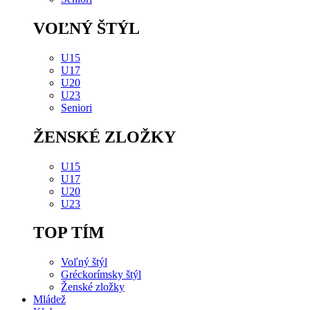
VOĽNÝ ŠTÝL
U15
U17
U20
U23
Seniori
ŽENSKÉ ZLOŽKY
U15
U17
U20
U23
TOP TÍM
Voľný štýl
Gréckorímsky štýl
Ženské zložky
Mládež