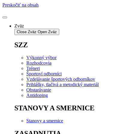
Preskočiť na obsah
Zväz
Close Zväz
Open Zväz
SZZ
Výkonný výbor
Rozhodcovia
Tréneri
Športoví odborníci
Vzdelávanie športových odborníkov
Prihlášky, tlačivá a metodický materiál
Obstarávanie
Antidoping
STANOVY A SMERNICE
Stanovy a smernice
ZASADNUTIA