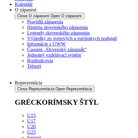
Kalendár
O zápasení
Close O zápasení
Open O zápasení
Pravidlá zápasenia
História slovenského zápasenia
Legendy slovenského zápasenia
Výsledky zo svetových a európskych podujatí
Informácie z UWW
Časopis „Slovenský zápasník“
Jednotný vzdelávací systém
Rozhodcovia
Tréneri
Reprezentácia
Close Reprezentácia
Open Reprezentácia
GRÉCKORÍMSKY ŠTÝL
U15
U17
U20
U23
Seniori