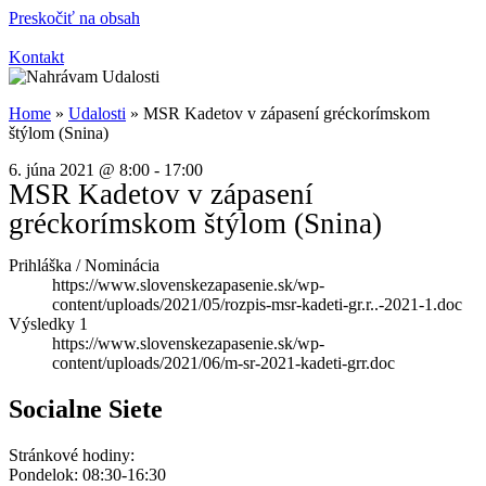
Preskočiť na obsah
Kontakt
Home
»
Udalosti
»
MSR Kadetov v zápasení gréckorímskom
štýlom (Snina)
6. júna 2021
@
8:00
-
17:00
MSR Kadetov v zápasení
gréckorímskom štýlom (Snina)
Prihláška / Nominácia
https://www.slovenskezapasenie.sk/wp-
content/uploads/2021/05/rozpis-msr-kadeti-gr.r..-2021-1.doc
Výsledky 1
https://www.slovenskezapasenie.sk/wp-
content/uploads/2021/06/m-sr-2021-kadeti-grr.doc
Socialne Siete
Stránkové hodiny:
Pondelok: 08:30-16:30