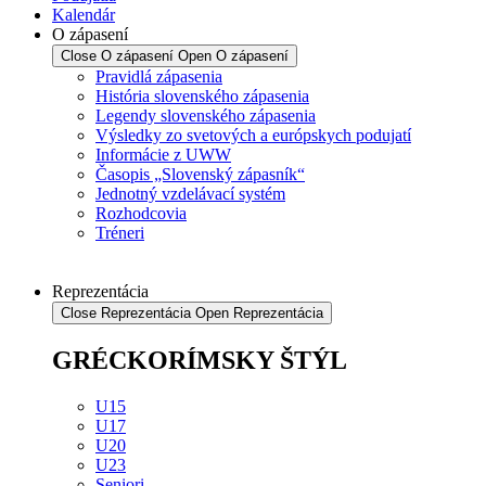
Kalendár
O zápasení
Close O zápasení
Open O zápasení
Pravidlá zápasenia
História slovenského zápasenia
Legendy slovenského zápasenia
Výsledky zo svetových a európskych podujatí
Informácie z UWW
Časopis „Slovenský zápasník“
Jednotný vzdelávací systém
Rozhodcovia
Tréneri
Reprezentácia
Close Reprezentácia
Open Reprezentácia
GRÉCKORÍMSKY ŠTÝL
U15
U17
U20
U23
Seniori