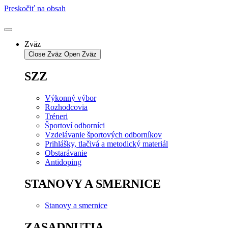
Preskočiť na obsah
Zväz
Close Zväz
Open Zväz
SZZ
Výkonný výbor
Rozhodcovia
Tréneri
Športoví odborníci
Vzdelávanie športových odborníkov
Prihlášky, tlačivá a metodický materiál
Obstarávanie
Antidoping
STANOVY A SMERNICE
Stanovy a smernice
ZASADNUTIA