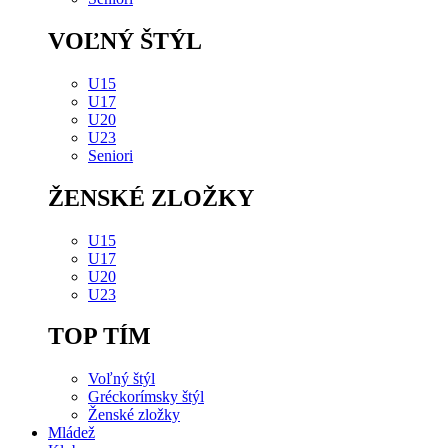
VOĽNÝ ŠTÝL
U15
U17
U20
U23
Seniori
ŽENSKÉ ZLOŽKY
U15
U17
U20
U23
TOP TÍM
Voľný štýl
Gréckorímsky štýl
Ženské zložky
Mládež