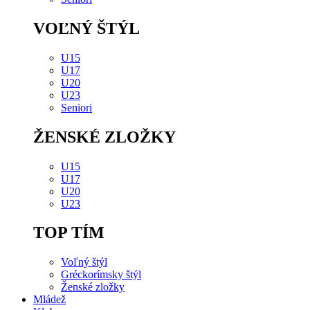
VOĽNÝ ŠTÝL
U15
U17
U20
U23
Seniori
ŽENSKÉ ZLOŽKY
U15
U17
U20
U23
TOP TÍM
Voľný štýl
Gréckorímsky štýl
Ženské zložky
Mládež