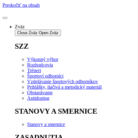
Preskočiť na obsah
Zväz
Close Zväz
Open Zväz
SZZ
Výkonný výbor
Rozhodcovia
Tréneri
Športoví odborníci
Vzdelávanie športových odborníkov
Prihlášky, tlačivá a metodický materiál
Obstarávanie
Antidoping
STANOVY A SMERNICE
Stanovy a smernice
ZASADNUTIA