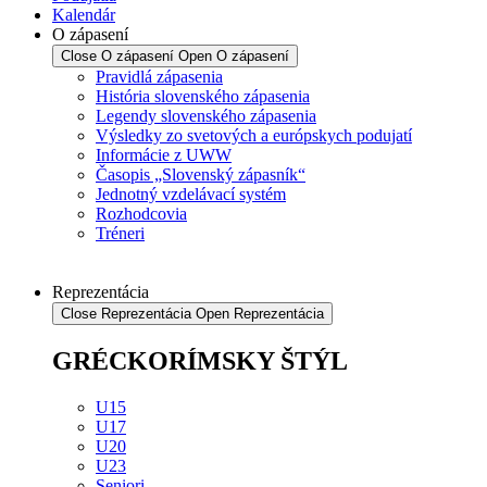
Kalendár
O zápasení
Close O zápasení
Open O zápasení
Pravidlá zápasenia
História slovenského zápasenia
Legendy slovenského zápasenia
Výsledky zo svetových a európskych podujatí
Informácie z UWW
Časopis „Slovenský zápasník“
Jednotný vzdelávací systém
Rozhodcovia
Tréneri
Reprezentácia
Close Reprezentácia
Open Reprezentácia
GRÉCKORÍMSKY ŠTÝL
U15
U17
U20
U23
Seniori