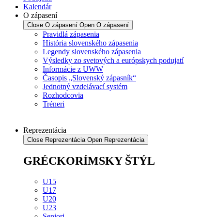
Kalendár
O zápasení
Close O zápasení
Open O zápasení
Pravidlá zápasenia
História slovenského zápasenia
Legendy slovenského zápasenia
Výsledky zo svetových a európskych podujatí
Informácie z UWW
Časopis „Slovenský zápasník“
Jednotný vzdelávací systém
Rozhodcovia
Tréneri
Reprezentácia
Close Reprezentácia
Open Reprezentácia
GRÉCKORÍMSKY ŠTÝL
U15
U17
U20
U23
Seniori