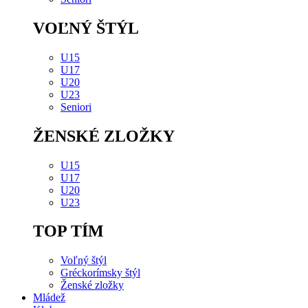
VOĽNÝ ŠTÝL
U15
U17
U20
U23
Seniori
ŽENSKÉ ZLOŽKY
U15
U17
U20
U23
TOP TÍM
Voľný štýl
Gréckorímsky štýl
Ženské zložky
Mládež