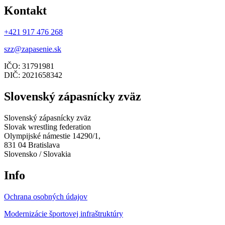
Kontakt
+421 917 476 268
szz@zapasenie.sk
IČO: 31791981
DIČ: 2021658342
Slovenský zápasnícky zväz
Slovenský zápasnícky zväz
Slovak wrestling federation
Olympijské námestie 14290/1,
831 04 Bratislava
Slovensko / Slovakia
Info
Ochrana osobných údajov
Modernizácie športovej infraštruktúry