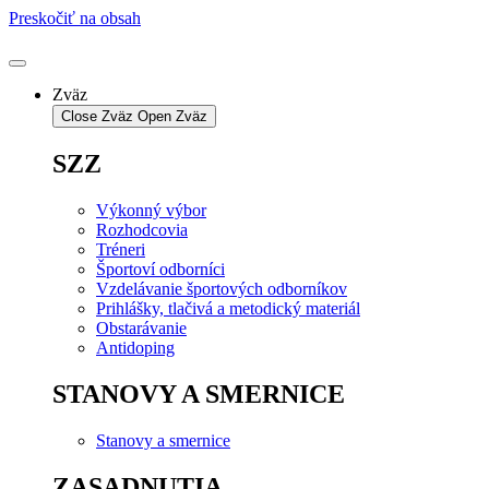
Preskočiť na obsah
Zväz
Close Zväz
Open Zväz
SZZ
Výkonný výbor
Rozhodcovia
Tréneri
Športoví odborníci
Vzdelávanie športových odborníkov
Prihlášky, tlačivá a metodický materiál
Obstarávanie
Antidoping
STANOVY A SMERNICE
Stanovy a smernice
ZASADNUTIA