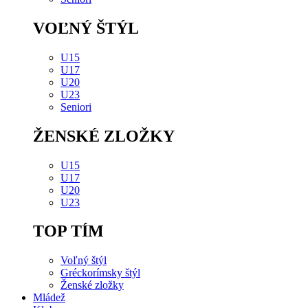
VOĽNÝ ŠTÝL
U15
U17
U20
U23
Seniori
ŽENSKÉ ZLOŽKY
U15
U17
U20
U23
TOP TÍM
Voľný štýl
Gréckorímsky štýl
Ženské zložky
Mládež