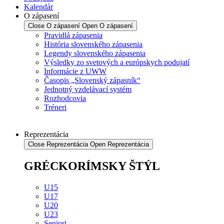
Kalendár
O zápasení
Close O zápasení
Open O zápasení
Pravidlá zápasenia
História slovenského zápasenia
Legendy slovenského zápasenia
Výsledky zo svetových a európskych podujatí
Informácie z UWW
Časopis „Slovenský zápasník“
Jednotný vzdelávací systém
Rozhodcovia
Tréneri
Reprezentácia
Close Reprezentácia
Open Reprezentácia
GRÉCKORÍMSKY ŠTÝL
U15
U17
U20
U23
Seniori