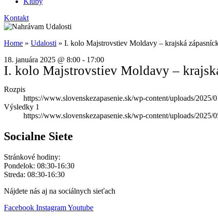
Kluby
Kontakt
Home
»
Udalosti
»
I. kolo Majstrovstiev Moldavy – krajská zápasní
18. januára 2025
@
8:00
-
17:00
I. kolo Majstrovstiev Moldavy – krajs
Rozpis
https://www.slovenskezapasenie.sk/wp-content/uploads/2025/0
Výsledky 1
https://www.slovenskezapasenie.sk/wp-content/uploads/2025/0
Socialne Siete
Stránkové hodiny:
Pondelok: 08:30-16:30
Streda: 08:30-16:30
Nájdete nás aj na sociálnych sieťach
Facebook
Instagram
Youtube