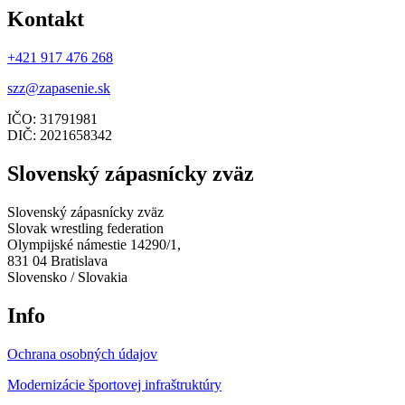
Kontakt
+421 917 476 268
szz@zapasenie.sk
IČO: 31791981
DIČ: 2021658342
Slovenský zápasnícky zväz
Slovenský zápasnícky zväz
Slovak wrestling federation
Olympijské námestie 14290/1,
831 04 Bratislava
Slovensko / Slovakia
Info
Ochrana osobných údajov
Modernizácie športovej infraštruktúry