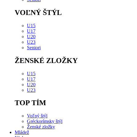
VOĽNÝ ŠTÝL
U15
U17
U20
U23
Seniori
ŽENSKÉ ZLOŽKY
U15
U17
U20
U23
TOP TÍM
Voľný štýl
Gréckorímsky štýl
Ženské zložky
Mládež