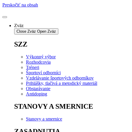
Preskočiť na obsah
Zväz
Close Zväz
Open Zväz
SZZ
Výkonný výbor
Rozhodcovia
Tréneri
Športoví odborníci
Vzdelávanie športových odborníkov
Prihlášky, tlačivá a metodický materiál
Obstarávanie
Antidoping
STANOVY A SMERNICE
Stanovy a smernice
ZASADNUTIA