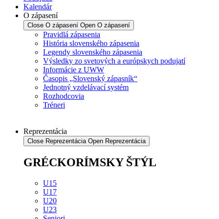
Kalendár
O zápasení
Close O zápasení
Open O zápasení
Pravidlá zápasenia
História slovenského zápasenia
Legendy slovenského zápasenia
Výsledky zo svetových a európskych podujatí
Informácie z UWW
Časopis „Slovenský zápasník“
Jednotný vzdelávací systém
Rozhodcovia
Tréneri
Reprezentácia
Close Reprezentácia
Open Reprezentácia
GRÉCKORÍMSKY ŠTÝL
U15
U17
U20
U23
Seniori