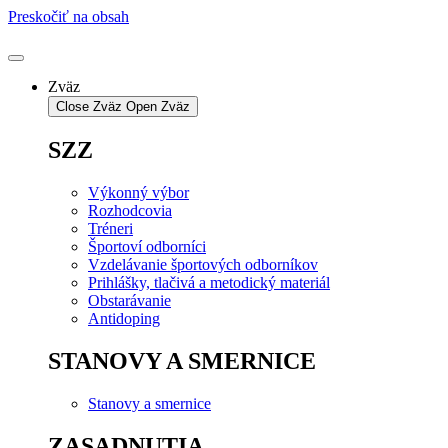
Preskočiť na obsah
Zväz
Close Zväz
Open Zväz
SZZ
Výkonný výbor
Rozhodcovia
Tréneri
Športoví odborníci
Vzdelávanie športových odborníkov
Prihlášky, tlačivá a metodický materiál
Obstarávanie
Antidoping
STANOVY A SMERNICE
Stanovy a smernice
ZASADNUTIA