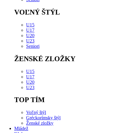
VOĽNÝ ŠTÝL
U15
U17
U20
U23
Seniori
ŽENSKÉ ZLOŽKY
U15
U17
U20
U23
TOP TÍM
Voľný štýl
Gréckorímsky štýl
Ženské zložky
Mládež