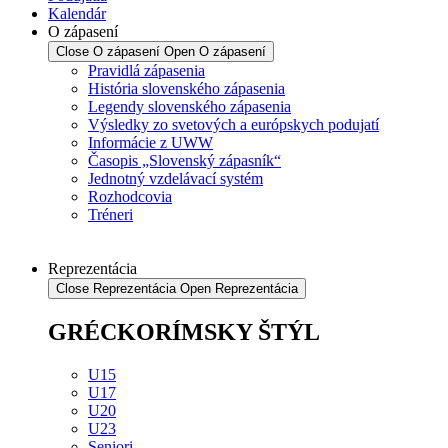
Kalendár
O zápasení
Close O zápasení
Open O zápasení
Pravidlá zápasenia
História slovenského zápasenia
Legendy slovenského zápasenia
Výsledky zo svetových a európskych podujatí
Informácie z UWW
Časopis „Slovenský zápasník“
Jednotný vzdelávací systém
Rozhodcovia
Tréneri
Reprezentácia
Close Reprezentácia
Open Reprezentácia
GRÉCKORÍMSKY ŠTÝL
U15
U17
U20
U23
Seniori