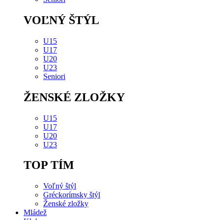
VOĽNÝ ŠTÝL
U15
U17
U20
U23
Seniori
ŽENSKÉ ZLOŽKY
U15
U17
U20
U23
TOP TÍM
Voľný štýl
Gréckorímsky štýl
Ženské zložky
Mládež