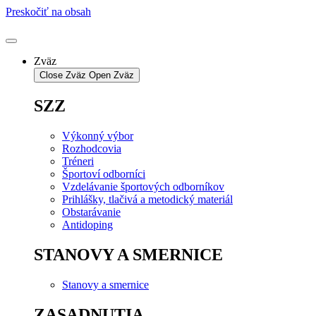
Preskočiť na obsah
Zväz
Close Zväz
Open Zväz
SZZ
Výkonný výbor
Rozhodcovia
Tréneri
Športoví odborníci
Vzdelávanie športových odborníkov
Prihlášky, tlačivá a metodický materiál
Obstarávanie
Antidoping
STANOVY A SMERNICE
Stanovy a smernice
ZASADNUTIA