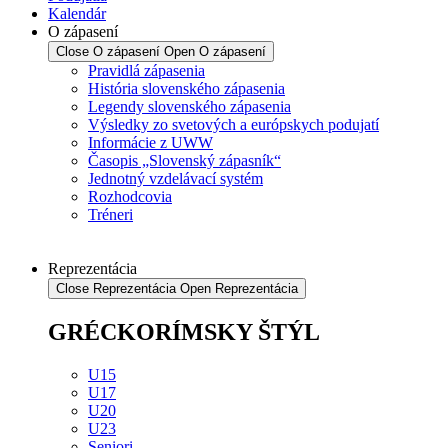
Kalendár
O zápasení
Close O zápasení
Open O zápasení
Pravidlá zápasenia
História slovenského zápasenia
Legendy slovenského zápasenia
Výsledky zo svetových a európskych podujatí
Informácie z UWW
Časopis „Slovenský zápasník“
Jednotný vzdelávací systém
Rozhodcovia
Tréneri
Reprezentácia
Close Reprezentácia
Open Reprezentácia
GRÉCKORÍMSKY ŠTÝL
U15
U17
U20
U23
Seniori