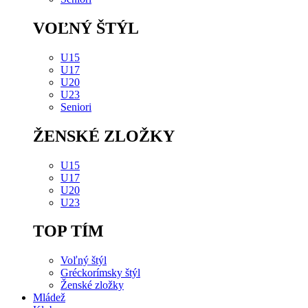
VOĽNÝ ŠTÝL
U15
U17
U20
U23
Seniori
ŽENSKÉ ZLOŽKY
U15
U17
U20
U23
TOP TÍM
Voľný štýl
Gréckorímsky štýl
Ženské zložky
Mládež