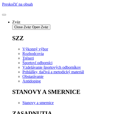
Preskočiť na obsah
Zväz
Close Zväz
Open Zväz
SZZ
Výkonný výbor
Rozhodcovia
Tréneri
Športoví odborníci
Vzdelávanie športových odborníkov
Prihlášky, tlačivá a metodický materiál
Obstarávanie
Antidoping
STANOVY A SMERNICE
Stanovy a smernice
ZASADNUTIA