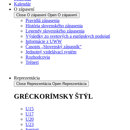
Kalendár
O zápasení
Close O zápasení
Open O zápasení
Pravidlá zápasenia
História slovenského zápasenia
Legendy slovenského zápasenia
Výsledky zo svetových a európskych podujatí
Informácie z UWW
Časopis „Slovenský zápasník“
Jednotný vzdelávací systém
Rozhodcovia
Tréneri
Reprezentácia
Close Reprezentácia
Open Reprezentácia
GRÉCKORÍMSKY ŠTÝL
U15
U17
U20
U23
Seniori