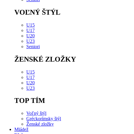
VOĽNÝ ŠTÝL
U15
U17
U20
U23
Seniori
ŽENSKÉ ZLOŽKY
U15
U17
U20
U23
TOP TÍM
Voľný štýl
Gréckorímsky štýl
Ženské zložky
Mládež