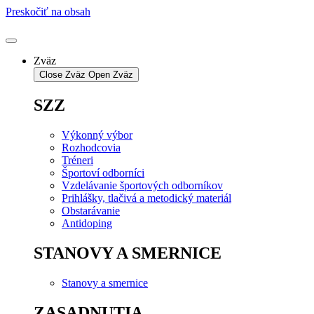
Preskočiť na obsah
Zväz
Close Zväz
Open Zväz
SZZ
Výkonný výbor
Rozhodcovia
Tréneri
Športoví odborníci
Vzdelávanie športových odborníkov
Prihlášky, tlačivá a metodický materiál
Obstarávanie
Antidoping
STANOVY A SMERNICE
Stanovy a smernice
ZASADNUTIA