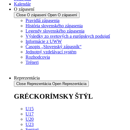
Kalendár
O zápasení
Close O zápasení
Open O zápasení
Pravidlá zápasenia
História slovenského zápasenia
Legendy slovenského zápasenia
Výsledky zo svetových a európskych podujatí
Informácie z UWW
Časopis „Slovenský zápasník“
Jednotný vzdelávací systém
Rozhodcovia
Tréneri
Reprezentácia
Close Reprezentácia
Open Reprezentácia
GRÉCKORÍMSKY ŠTÝL
U15
U17
U20
U23
Seniori