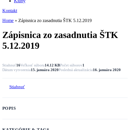
Kluby
Kontakt
Home
»
Zápisnica zo zasadnutia ŠTK 5.12.2019
Zápisnica zo zasadnutia ŠTK
5.12.2019
Stiahnuť
16
Veľkosť súboru
14.12 KB
Počet súborov
1
Dátum vytvorenia
15. januára 2020
Posledná aktualizácia
16. januára 2020
Stiahnuť
POPIS
KATEGÓRIE & TAGS