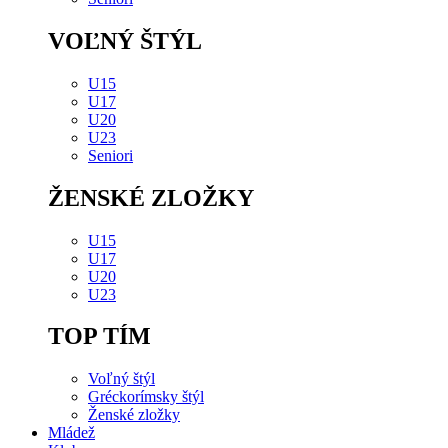
VOĽNÝ ŠTÝL
U15
U17
U20
U23
Seniori
ŽENSKÉ ZLOŽKY
U15
U17
U20
U23
TOP TÍM
Voľný štýl
Gréckorímsky štýl
Ženské zložky
Mládež