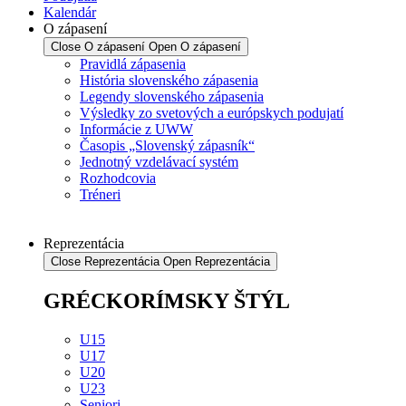
Kalendár
O zápasení
Close O zápasení
Open O zápasení
Pravidlá zápasenia
História slovenského zápasenia
Legendy slovenského zápasenia
Výsledky zo svetových a európskych podujatí
Informácie z UWW
Časopis „Slovenský zápasník“
Jednotný vzdelávací systém
Rozhodcovia
Tréneri
Reprezentácia
Close Reprezentácia
Open Reprezentácia
GRÉCKORÍMSKY ŠTÝL
U15
U17
U20
U23
Seniori