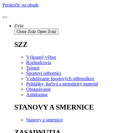
Preskočiť na obsah
Zväz
Close Zväz
Open Zväz
SZZ
Výkonný výbor
Rozhodcovia
Tréneri
Športoví odborníci
Vzdelávanie športových odborníkov
Prihlášky, tlačivá a metodický materiál
Obstarávanie
Antidoping
STANOVY A SMERNICE
Stanovy a smernice
ZASADNUTIA