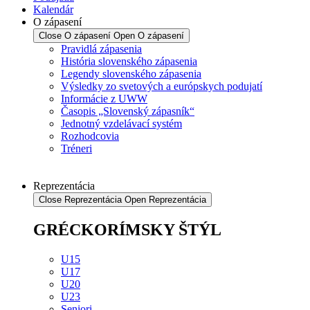
Kalendár
O zápasení
Close O zápasení
Open O zápasení
Pravidlá zápasenia
História slovenského zápasenia
Legendy slovenského zápasenia
Výsledky zo svetových a európskych podujatí
Informácie z UWW
Časopis „Slovenský zápasník“
Jednotný vzdelávací systém
Rozhodcovia
Tréneri
Reprezentácia
Close Reprezentácia
Open Reprezentácia
GRÉCKORÍMSKY ŠTÝL
U15
U17
U20
U23
Seniori