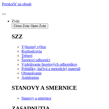
Preskočiť na obsah
Zväz
Close Zväz
Open Zväz
SZZ
Výkonný výbor
Rozhodcovia
Tréneri
Športoví odborníci
Vzdelávanie športových odborníkov
Prihlášky, tlačivá a metodický materiál
Obstarávanie
Antidoping
STANOVY A SMERNICE
Stanovy a smernice
ZASADNUTIA