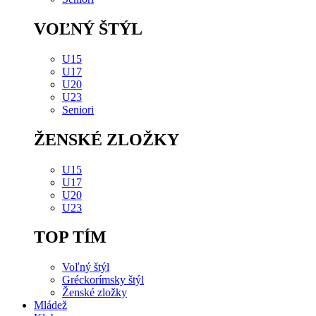
VOĽNÝ ŠTÝL
U15
U17
U20
U23
Seniori
ŽENSKÉ ZLOŽKY
U15
U17
U20
U23
TOP TÍM
Voľný štýl
Gréckorímsky štýl
Ženské zložky
Mládež