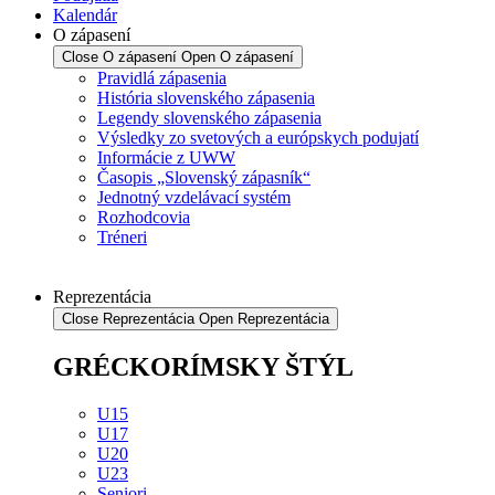
Kalendár
O zápasení
Close O zápasení
Open O zápasení
Pravidlá zápasenia
História slovenského zápasenia
Legendy slovenského zápasenia
Výsledky zo svetových a európskych podujatí
Informácie z UWW
Časopis „Slovenský zápasník“
Jednotný vzdelávací systém
Rozhodcovia
Tréneri
Reprezentácia
Close Reprezentácia
Open Reprezentácia
GRÉCKORÍMSKY ŠTÝL
U15
U17
U20
U23
Seniori