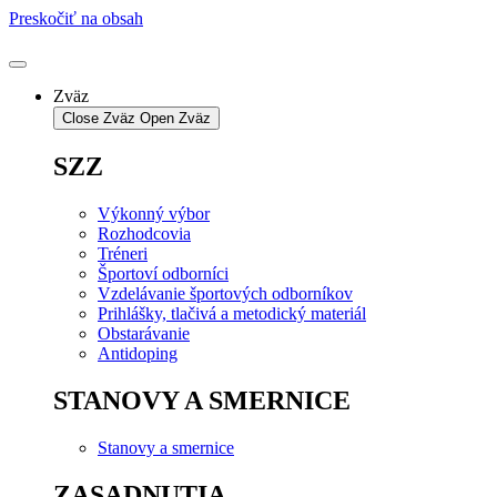
Preskočiť na obsah
Zväz
Close Zväz
Open Zväz
SZZ
Výkonný výbor
Rozhodcovia
Tréneri
Športoví odborníci
Vzdelávanie športových odborníkov
Prihlášky, tlačivá a metodický materiál
Obstarávanie
Antidoping
STANOVY A SMERNICE
Stanovy a smernice
ZASADNUTIA