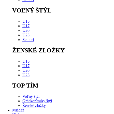
VOĽNÝ ŠTÝL
U15
U17
U20
U23
Seniori
ŽENSKÉ ZLOŽKY
U15
U17
U20
U23
TOP TÍM
Voľný štýl
Gréckorímsky štýl
Ženské zložky
Mládež