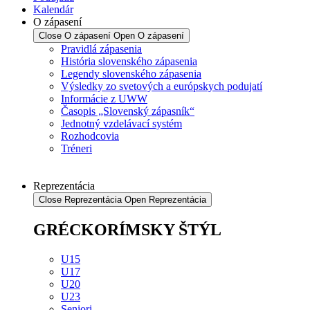
Kalendár
O zápasení
Close O zápasení
Open O zápasení
Pravidlá zápasenia
História slovenského zápasenia
Legendy slovenského zápasenia
Výsledky zo svetových a európskych podujatí
Informácie z UWW
Časopis „Slovenský zápasník“
Jednotný vzdelávací systém
Rozhodcovia
Tréneri
Reprezentácia
Close Reprezentácia
Open Reprezentácia
GRÉCKORÍMSKY ŠTÝL
U15
U17
U20
U23
Seniori