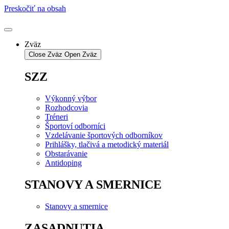
Preskočiť na obsah
Zväz
Close Zväz
Open Zväz
SZZ
Výkonný výbor
Rozhodcovia
Tréneri
Športoví odborníci
Vzdelávanie športových odborníkov
Prihlášky, tlačivá a metodický materiál
Obstarávanie
Antidoping
STANOVY A SMERNICE
Stanovy a smernice
ZASADNUTIA