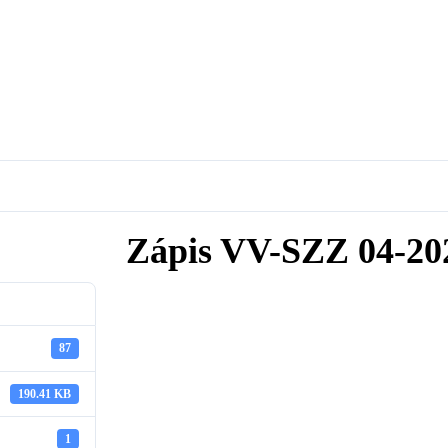
Zápis VV-SZZ 04-20
87
190.41 KB
1