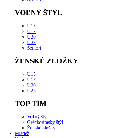
VOĽNÝ ŠTÝL
U15
U17
U20
U23
Seniori
ŽENSKÉ ZLOŽKY
U15
U17
U20
U23
TOP TÍM
Voľný štýl
Gréckorímsky štýl
Ženské zložky
Mládež