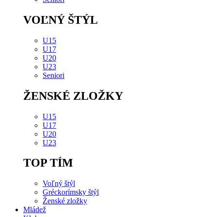
VOĽNÝ ŠTÝL
U15
U17
U20
U23
Seniori
ŽENSKÉ ZLOŽKY
U15
U17
U20
U23
TOP TÍM
Voľný štýl
Gréckorímsky štýl
Ženské zložky
Mládež