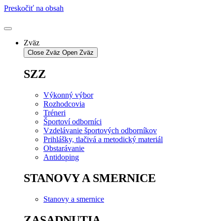
Preskočiť na obsah
Zväz
Close Zväz
Open Zväz
SZZ
Výkonný výbor
Rozhodcovia
Tréneri
Športoví odborníci
Vzdelávanie športových odborníkov
Prihlášky, tlačivá a metodický materiál
Obstarávanie
Antidoping
STANOVY A SMERNICE
Stanovy a smernice
ZASADNUTIA