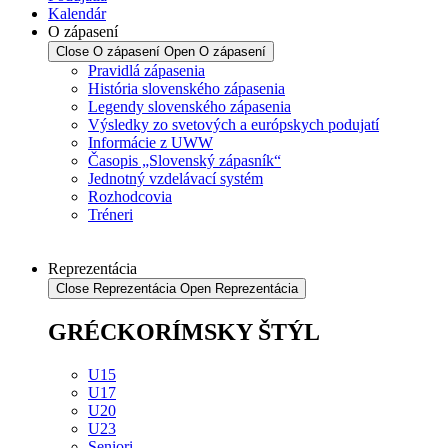
Kalendár
O zápasení
Close O zápasení
Open O zápasení
Pravidlá zápasenia
História slovenského zápasenia
Legendy slovenského zápasenia
Výsledky zo svetových a európskych podujatí
Informácie z UWW
Časopis „Slovenský zápasník“
Jednotný vzdelávací systém
Rozhodcovia
Tréneri
Reprezentácia
Close Reprezentácia
Open Reprezentácia
GRÉCKORÍMSKY ŠTÝL
U15
U17
U20
U23
Seniori