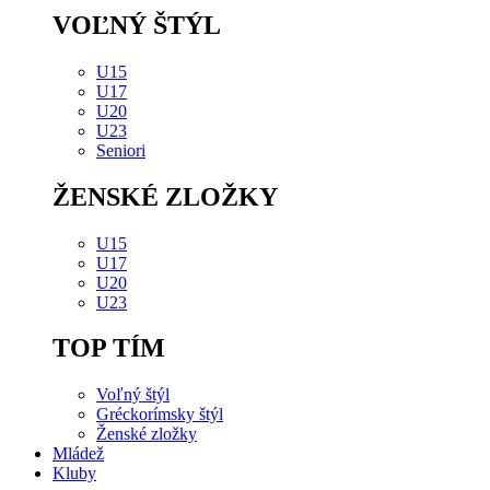
VOĽNÝ ŠTÝL
U15
U17
U20
U23
Seniori
ŽENSKÉ ZLOŽKY
U15
U17
U20
U23
TOP TÍM
Voľný štýl
Gréckorímsky štýl
Ženské zložky
Mládež
Kluby