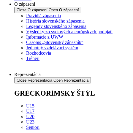
O zápasení
Close O zápasení
Open O zápasení
Pravidlá zápasenia
História slovenského zápasenia
Legendy slovenského zápasenia
Výsledky zo svetových a európskych podujatí
Informácie z UWW
Časopis „Slovenský zápasník“
Jednotný vzdelávací systém
Rozhodcovia
Tréneri
Reprezentácia
Close Reprezentácia
Open Reprezentácia
GRÉCKORÍMSKY ŠTÝL
U15
U17
U20
U23
Seniori