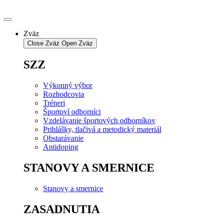
Preskočiť
na
obsah
Zväz
Close Zväz
Open Zväz
SZZ
Výkonný výbor
Rozhodcovia
Tréneri
Športoví odborníci
Vzdelávanie športových odborníkov
Prihlášky, tlačivá a metodický materiál
Obstarávanie
Antidoping
STANOVY A SMERNICE
Stanovy a smernice
ZASADNUTIA