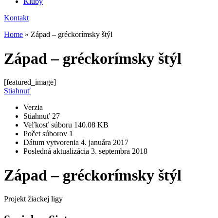
Kluby
Kontakt
Home
»
Západ – gréckorímsky štýl
Západ – gréckorímsky štýl
[featured_image]
Stiahnuť
Verzia
Stiahnuť
27
Veľkosť súboru
140.08 KB
Počet súborov
1
Dátum vytvorenia
4. januára 2017
Posledná aktualizácia
3. septembra 2018
Západ – gréckorímsky štýl
Projekt žiackej ligy