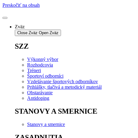
Preskočiť na obsah
Zväz
Close Zväz
Open Zväz
SZZ
Výkonný výbor
Rozhodcovia
Tréneri
Športoví odborníci
Vzdelávanie športových odborníkov
Prihlášky, tlačivá a metodický materiál
Obstarávanie
Antidoping
STANOVY A SMERNICE
Stanovy a smernice
ZASADNUTIA