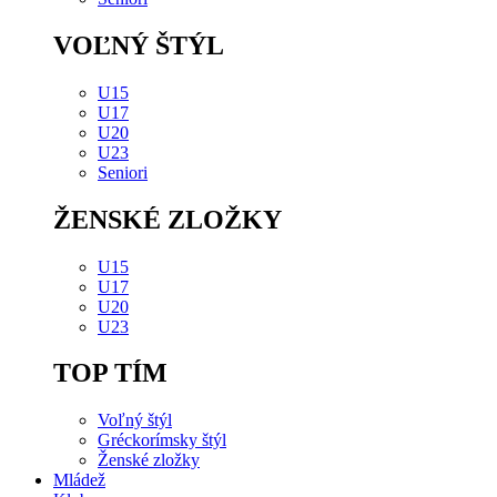
VOĽNÝ ŠTÝL
U15
U17
U20
U23
Seniori
ŽENSKÉ ZLOŽKY
U15
U17
U20
U23
TOP TÍM
Voľný štýl
Gréckorímsky štýl
Ženské zložky
Mládež