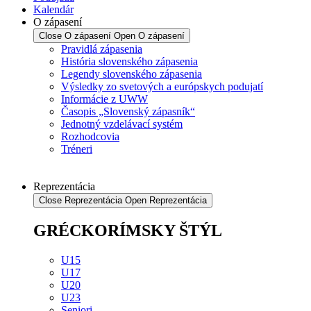
Kalendár
O zápasení
Close O zápasení
Open O zápasení
Pravidlá zápasenia
História slovenského zápasenia
Legendy slovenského zápasenia
Výsledky zo svetových a európskych podujatí
Informácie z UWW
Časopis „Slovenský zápasník“
Jednotný vzdelávací systém
Rozhodcovia
Tréneri
Reprezentácia
Close Reprezentácia
Open Reprezentácia
GRÉCKORÍMSKY ŠTÝL
U15
U17
U20
U23
Seniori