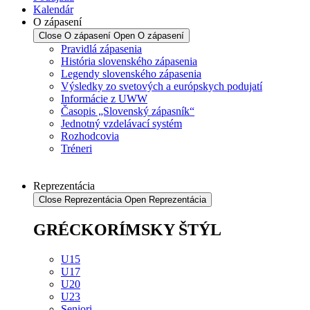
Kalendár
O zápasení
Close O zápasení
Open O zápasení
Pravidlá zápasenia
História slovenského zápasenia
Legendy slovenského zápasenia
Výsledky zo svetových a európskych podujatí
Informácie z UWW
Časopis „Slovenský zápasník“
Jednotný vzdelávací systém
Rozhodcovia
Tréneri
Reprezentácia
Close Reprezentácia
Open Reprezentácia
GRÉCKORÍMSKY ŠTÝL
U15
U17
U20
U23
Seniori