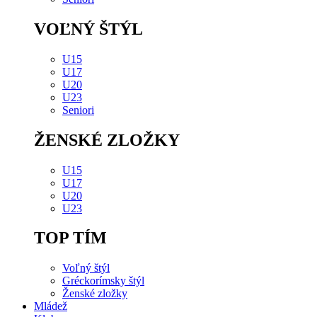
VOĽNÝ ŠTÝL
U15
U17
U20
U23
Seniori
ŽENSKÉ ZLOŽKY
U15
U17
U20
U23
TOP TÍM
Voľný štýl
Gréckorímsky štýl
Ženské zložky
Mládež