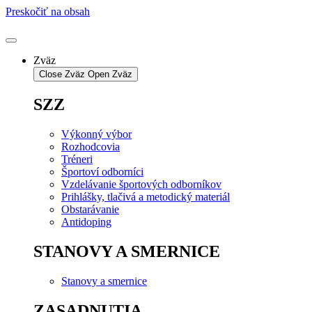
Preskočiť na obsah
Zväz
Close Zväz
Open Zväz
SZZ
Výkonný výbor
Rozhodcovia
Tréneri
Športoví odborníci
Vzdelávanie športových odborníkov
Prihlášky, tlačivá a metodický materiál
Obstarávanie
Antidoping
STANOVY A SMERNICE
Stanovy a smernice
ZASADNUTIA