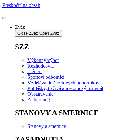
Preskočiť na obsah
Zväz
Close Zväz
Open Zväz
SZZ
Výkonný výbor
Rozhodcovia
Tréneri
Športoví odborníci
Vzdelávanie športových odborníkov
Prihlášky, tlačivá a metodický materiál
Obstarávanie
Antidoping
STANOVY A SMERNICE
Stanovy a smernice
ZASADNUTIA