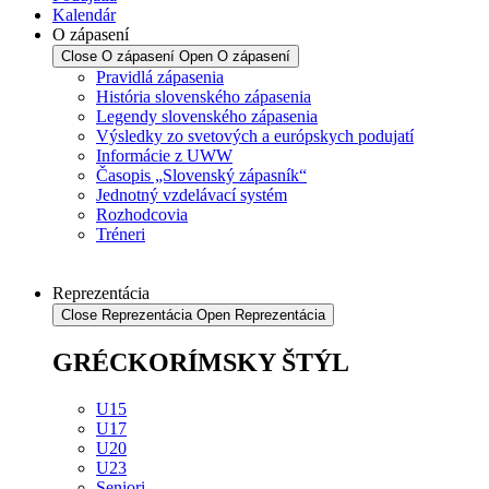
Kalendár
O zápasení
Close O zápasení
Open O zápasení
Pravidlá zápasenia
História slovenského zápasenia
Legendy slovenského zápasenia
Výsledky zo svetových a európskych podujatí
Informácie z UWW
Časopis „Slovenský zápasník“
Jednotný vzdelávací systém
Rozhodcovia
Tréneri
Reprezentácia
Close Reprezentácia
Open Reprezentácia
GRÉCKORÍMSKY ŠTÝL
U15
U17
U20
U23
Seniori