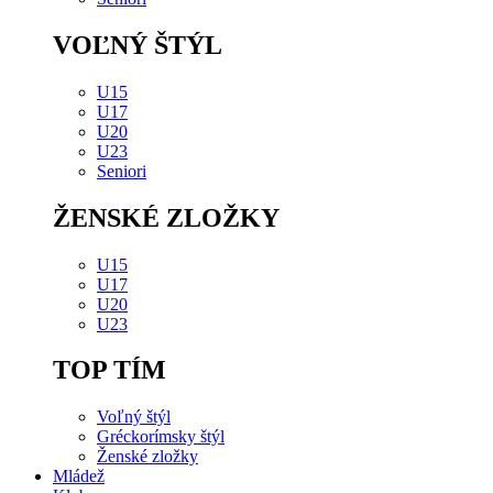
VOĽNÝ ŠTÝL
U15
U17
U20
U23
Seniori
ŽENSKÉ ZLOŽKY
U15
U17
U20
U23
TOP TÍM
Voľný štýl
Gréckorímsky štýl
Ženské zložky
Mládež