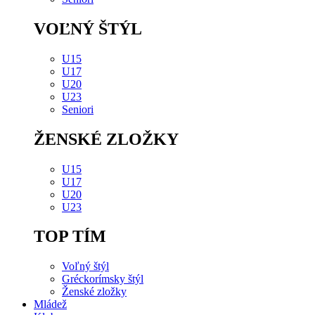
VOĽNÝ ŠTÝL
U15
U17
U20
U23
Seniori
ŽENSKÉ ZLOŽKY
U15
U17
U20
U23
TOP TÍM
Voľný štýl
Gréckorímsky štýl
Ženské zložky
Mládež