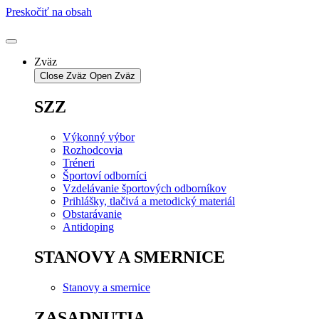
Preskočiť na obsah
Zväz
Close Zväz
Open Zväz
SZZ
Výkonný výbor
Rozhodcovia
Tréneri
Športoví odborníci
Vzdelávanie športových odborníkov
Prihlášky, tlačivá a metodický materiál
Obstarávanie
Antidoping
STANOVY A SMERNICE
Stanovy a smernice
ZASADNUTIA