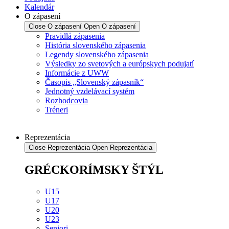
Kalendár
O zápasení
Close O zápasení
Open O zápasení
Pravidlá zápasenia
História slovenského zápasenia
Legendy slovenského zápasenia
Výsledky zo svetových a európskych podujatí
Informácie z UWW
Časopis „Slovenský zápasník“
Jednotný vzdelávací systém
Rozhodcovia
Tréneri
Reprezentácia
Close Reprezentácia
Open Reprezentácia
GRÉCKORÍMSKY ŠTÝL
U15
U17
U20
U23
Seniori