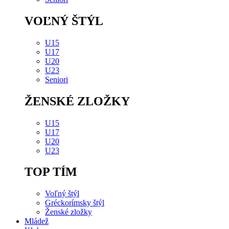
VOĽNÝ ŠTÝL
U15
U17
U20
U23
Seniori
ŽENSKÉ ZLOŽKY
U15
U17
U20
U23
TOP TÍM
Voľný štýl
Gréckorímsky štýl
Ženské zložky
Mládež