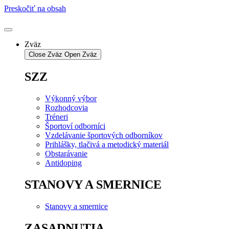
Preskočiť na obsah
Zväz
Close Zväz
Open Zväz
SZZ
Výkonný výbor
Rozhodcovia
Tréneri
Športoví odborníci
Vzdelávanie športových odborníkov
Prihlášky, tlačivá a metodický materiál
Obstarávanie
Antidoping
STANOVY A SMERNICE
Stanovy a smernice
ZASADNUTIA