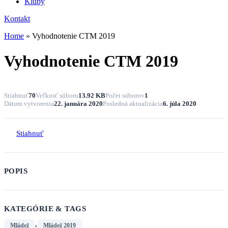
Kluby
Kontakt
Home
»
Vyhodnotenie CTM 2019
Vyhodnotenie CTM 2019
Stiahnuť
70
Veľkosť súboru
13.92 KB
Počet súborov
1
Dátum vytvorenia
22. januára 2020
Posledná aktualizácia
6. júla 2020
Stiahnuť
POPIS
KATEGÓRIE & TAGS
,
Mládež
Mládež 2019