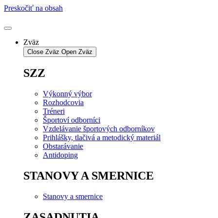
Preskočiť na obsah
Zväz
Close Zväz
Open Zväz
SZZ
Výkonný výbor
Rozhodcovia
Tréneri
Športoví odborníci
Vzdelávanie športových odborníkov
Prihlášky, tlačivá a metodický materiál
Obstarávanie
Antidoping
STANOVY A SMERNICE
Stanovy a smernice
ZASADNUTIA