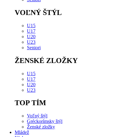
VOĽNÝ ŠTÝL
U15
U17
U20
U23
Seniori
ŽENSKÉ ZLOŽKY
U15
U17
U20
U23
TOP TÍM
Voľný štýl
Gréckorímsky štýl
Ženské zložky
Mládež