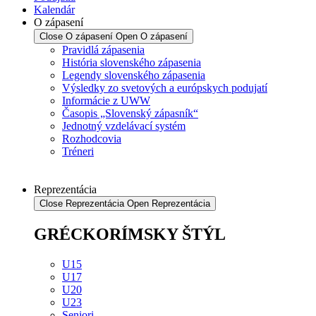
Kalendár
O zápasení
Close O zápasení
Open O zápasení
Pravidlá zápasenia
História slovenského zápasenia
Legendy slovenského zápasenia
Výsledky zo svetových a európskych podujatí
Informácie z UWW
Časopis „Slovenský zápasník“
Jednotný vzdelávací systém
Rozhodcovia
Tréneri
Reprezentácia
Close Reprezentácia
Open Reprezentácia
GRÉCKORÍMSKY ŠTÝL
U15
U17
U20
U23
Seniori