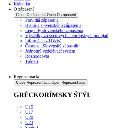
Kalendár
O zápasení
Close O zápasení
Open O zápasení
Pravidlá zápasenia
História slovenského zápasenia
Legendy slovenského zápasenia
Výsledky zo svetových a európskych podujatí
Informácie z UWW
Časopis „Slovenský zápasník“
Jednotný vzdelávací systém
Rozhodcovia
Tréneri
Reprezentácia
Close Reprezentácia
Open Reprezentácia
GRÉCKORÍMSKY ŠTÝL
U15
U17
U20
U23
Seniori