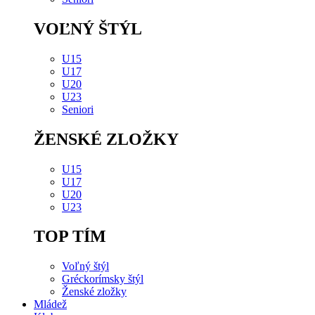
VOĽNÝ ŠTÝL
U15
U17
U20
U23
Seniori
ŽENSKÉ ZLOŽKY
U15
U17
U20
U23
TOP TÍM
Voľný štýl
Gréckorímsky štýl
Ženské zložky
Mládež