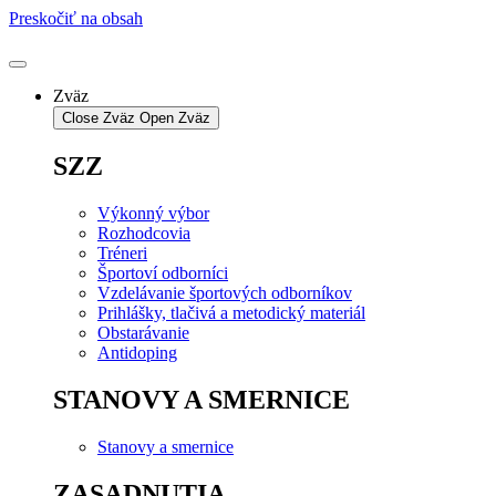
Preskočiť na obsah
Zväz
Close Zväz
Open Zväz
SZZ
Výkonný výbor
Rozhodcovia
Tréneri
Športoví odborníci
Vzdelávanie športových odborníkov
Prihlášky, tlačivá a metodický materiál
Obstarávanie
Antidoping
STANOVY A SMERNICE
Stanovy a smernice
ZASADNUTIA