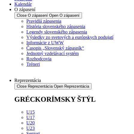
Kalendár
O zápasení
Close O zápasení
Open O zápasení
Pravidlá zápasenia
História slovenského zápasenia
Legendy slovenského zápasenia
Výsledky zo svetových a európskych podujatí
Informácie z UWW
Časopis „Slovenský zápasník“
Jednotný vzdelávací systém
Rozhodcovia
Tréneri
Reprezentácia
Close Reprezentácia
Open Reprezentácia
GRÉCKORÍMSKY ŠTÝL
U15
U17
U20
U23
Seniori