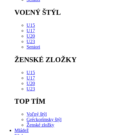
VOĽNÝ ŠTÝL
U15
U17
U20
U23
Seniori
ŽENSKÉ ZLOŽKY
U15
U17
U20
U23
TOP TÍM
Voľný štýl
Gréckorímsky štýl
Ženské zložky
Mládež