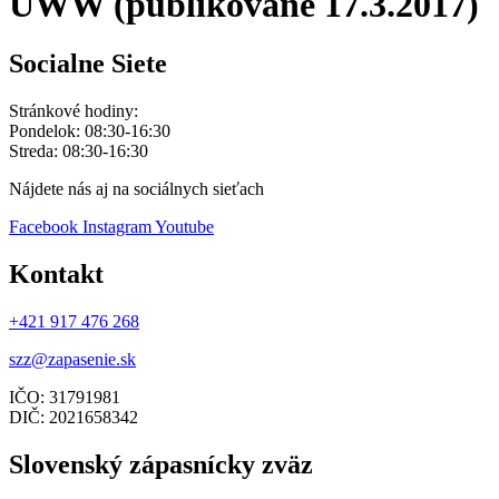
UWW (publikované 17.3.2017)
Socialne Siete
Stránkové hodiny:
Pondelok: 08:30-16:30
Streda: 08:30-16:30
Nájdete nás aj na sociálnych sieťach
Facebook
Instagram
Youtube
Kontakt
+421 917 476 268
szz@zapasenie.sk
IČO: 31791981
DIČ: 2021658342
Slovenský zápasnícky zväz