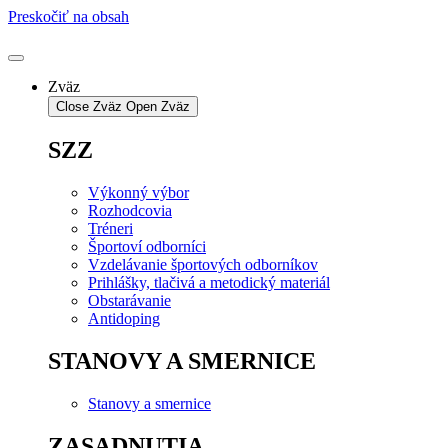
Preskočiť na obsah
Zväz
Close Zväz
Open Zväz
SZZ
Výkonný výbor
Rozhodcovia
Tréneri
Športoví odborníci
Vzdelávanie športových odborníkov
Prihlášky, tlačivá a metodický materiál
Obstarávanie
Antidoping
STANOVY A SMERNICE
Stanovy a smernice
ZASADNUTIA