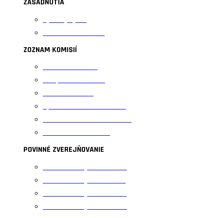
ZASADNUTIA
Výkonný výbor
Valné zhromaždenie
ZOZNAM KOMISIÍ
Kontrolná komisia
Disciplinárna komisia
Komisia mládeže
Športovo-technická komisia
Trénersko-metodická komisia
Rozhodcovská komisia
POVINNÉ ZVEREJŇOVANIE
Povinné zverejňovanie 2020
Povinné zverejňovanie 2021
Povinné zverejňovanie 2022
Povinné zverejňovanie 2023