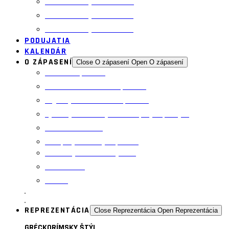
Povinné zverejňovanie 2024
Povinné zverejňovanie 2025
Povinné zverejňovanie 2026
PODUJATIA
KALENDÁR
O ZÁPASENÍ
Close O zápasení
Open O zápasení
Pravidlá zápasenia
História slovenského zápasenia
Legendy slovenského zápasenia
Výsledky zo svetových a európskych podujatí
Informácie z UWW
Časopis „Slovenský zápasník“
Jednotný vzdelávací systém
Rozhodcovia
Tréneri
REPREZENTÁCIA
Close Reprezentácia
Open Reprezentácia
GRÉCKORÍMSKY ŠTÝL