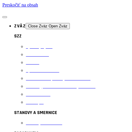
Preskočiť na obsah
ZVÄZ
Close Zväz
Open Zväz
SZZ
Výkonný výbor
Rozhodcovia
Tréneri
Športoví odborníci
Vzdelávanie športových odborníkov
Prihlášky, tlačivá a metodický materiál
Obstarávanie
Antidoping
STANOVY A SMERNICE
Stanovy a smernice