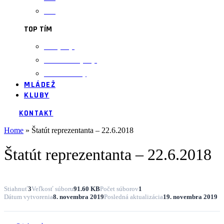
U23
TOP TÍM
Voľný štýl
Gréckorímsky štýl
Ženské zložky
MLÁDEŽ
KLUBY
KONTAKT
Home
»
Štatút reprezentanta – 22.6.2018
Štatút reprezentanta – 22.6.2018
Stiahnuť
3
Veľkosť súboru
91.60 KB
Počet súborov
1
Dátum vytvorenia
8. novembra 2019
Posledná aktualizácia
19. novembra 2019