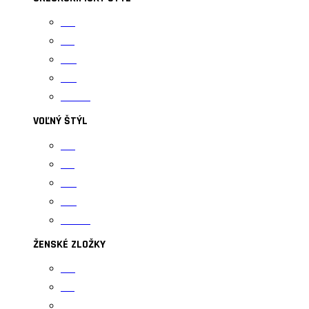
U15
U17
U20
U23
Seniori
VOĽNÝ ŠTÝL
U15
U17
U20
U23
Seniori
ŽENSKÉ ZLOŽKY
U15
U17
U20