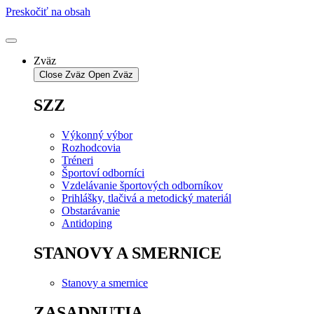
Preskočiť na obsah
Zväz
Close Zväz
Open Zväz
SZZ
Výkonný výbor
Rozhodcovia
Tréneri
Športoví odborníci
Vzdelávanie športových odborníkov
Prihlášky, tlačivá a metodický materiál
Obstarávanie
Antidoping
STANOVY A SMERNICE
Stanovy a smernice
ZASADNUTIA