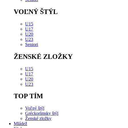
VOĽNÝ ŠTÝL
U15
U17
U20
U23
Seniori
ŽENSKÉ ZLOŽKY
U15
U17
U20
U23
TOP TÍM
Voľný štýl
Gréckorímsky štýl
Ženské zložky
Mládež