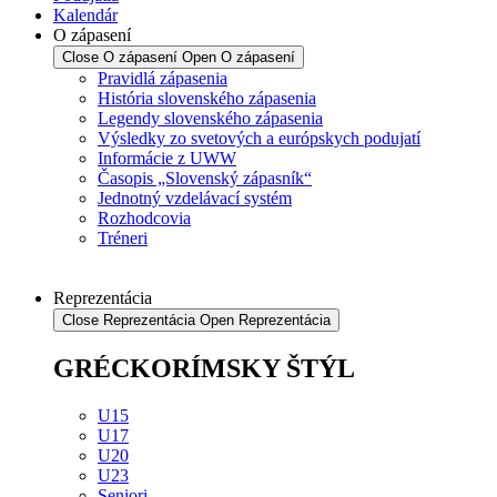
Kalendár
O zápasení
Close O zápasení
Open O zápasení
Pravidlá zápasenia
História slovenského zápasenia
Legendy slovenského zápasenia
Výsledky zo svetových a európskych podujatí
Informácie z UWW
Časopis „Slovenský zápasník“
Jednotný vzdelávací systém
Rozhodcovia
Tréneri
Reprezentácia
Close Reprezentácia
Open Reprezentácia
GRÉCKORÍMSKY ŠTÝL
U15
U17
U20
U23
Seniori