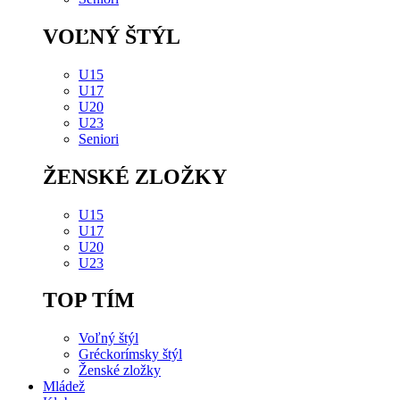
VOĽNÝ ŠTÝL
U15
U17
U20
U23
Seniori
ŽENSKÉ ZLOŽKY
U15
U17
U20
U23
TOP TÍM
Voľný štýl
Gréckorímsky štýl
Ženské zložky
Mládež