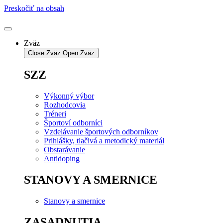
Preskočiť na obsah
Zväz
Close Zväz
Open Zväz
SZZ
Výkonný výbor
Rozhodcovia
Tréneri
Športoví odborníci
Vzdelávanie športových odborníkov
Prihlášky, tlačivá a metodický materiál
Obstarávanie
Antidoping
STANOVY A SMERNICE
Stanovy a smernice
ZASADNUTIA