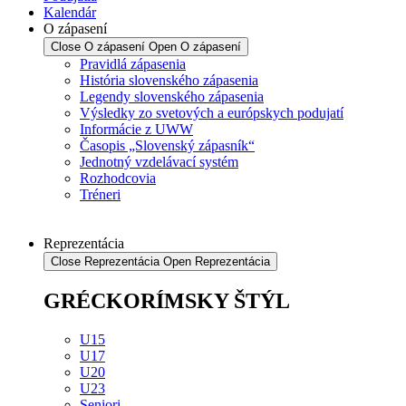
Kalendár
O zápasení
Close O zápasení
Open O zápasení
Pravidlá zápasenia
História slovenského zápasenia
Legendy slovenského zápasenia
Výsledky zo svetových a európskych podujatí
Informácie z UWW
Časopis „Slovenský zápasník“
Jednotný vzdelávací systém
Rozhodcovia
Tréneri
Reprezentácia
Close Reprezentácia
Open Reprezentácia
GRÉCKORÍMSKY ŠTÝL
U15
U17
U20
U23
Seniori