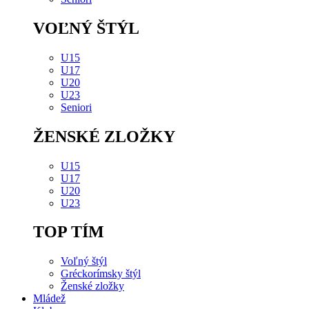
VOĽNÝ ŠTÝL
U15
U17
U20
U23
Seniori
ŽENSKÉ ZLOŽKY
U15
U17
U20
U23
TOP TÍM
Voľný štýl
Gréckorímsky štýl
Ženské zložky
Mládež