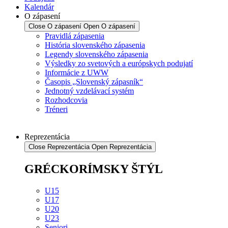
Kalendár
O zápasení
Close O zápasení
Open O zápasení
Pravidlá zápasenia
História slovenského zápasenia
Legendy slovenského zápasenia
Výsledky zo svetových a európskych podujatí
Informácie z UWW
Časopis „Slovenský zápasník“
Jednotný vzdelávací systém
Rozhodcovia
Tréneri
Reprezentácia
Close Reprezentácia
Open Reprezentácia
GRÉCKORÍMSKY ŠTÝL
U15
U17
U20
U23
Seniori