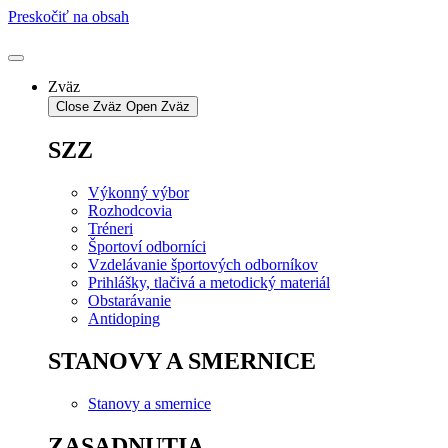
Preskočiť na obsah
Zväz
Close Zväz
Open Zväz
SZZ
Výkonný výbor
Rozhodcovia
Tréneri
Športoví odborníci
Vzdelávanie športových odborníkov
Prihlášky, tlačivá a metodický materiál
Obstarávanie
Antidoping
STANOVY A SMERNICE
Stanovy a smernice
ZASADNUTIA