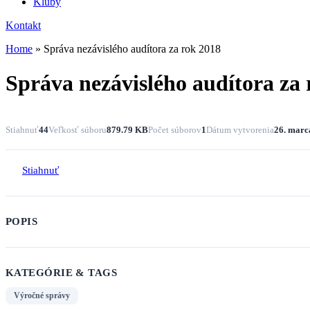
Kluby
Kontakt
Home
»
Správa nezávislého audítora za rok 2018
Správa nezávislého audítora za 
Stiahnuť
44
Veľkosť súboru
879.79 KB
Počet súborov
1
Dátum vytvorenia
26. marc
Stiahnuť
POPIS
KATEGÓRIE & TAGS
Výročné správy