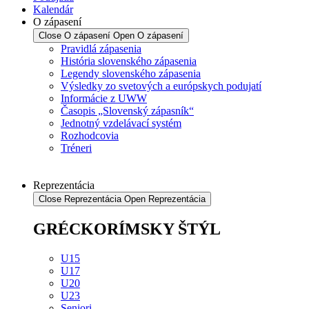
Kalendár
O zápasení
Close O zápasení
Open O zápasení
Pravidlá zápasenia
História slovenského zápasenia
Legendy slovenského zápasenia
Výsledky zo svetových a európskych podujatí
Informácie z UWW
Časopis „Slovenský zápasník“
Jednotný vzdelávací systém
Rozhodcovia
Tréneri
Reprezentácia
Close Reprezentácia
Open Reprezentácia
GRÉCKORÍMSKY ŠTÝL
U15
U17
U20
U23
Seniori