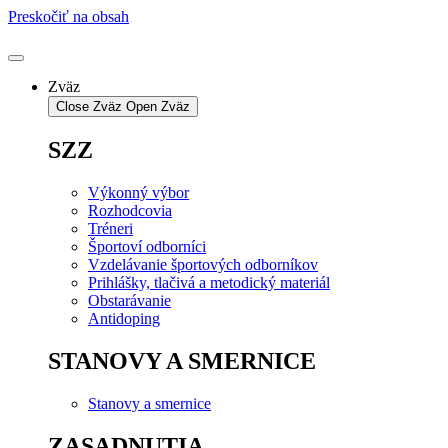
Preskočiť na obsah
Zväz
Close Zväz
Open Zväz
SZZ
Výkonný výbor
Rozhodcovia
Tréneri
Športoví odborníci
Vzdelávanie športových odborníkov
Prihlášky, tlačivá a metodický materiál
Obstarávanie
Antidoping
STANOVY A SMERNICE
Stanovy a smernice
ZASADNUTIA