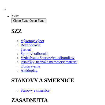
Preskočiť
na
obsah
Zväz
Close Zväz
Open Zväz
SZZ
Výkonný výbor
Rozhodcovia
Tréneri
Športoví odborníci
Vzdelávanie športových odborníkov
Prihlášky, tlačivá a metodický materiál
Obstarávanie
Antidoping
STANOVY A SMERNICE
Stanovy a smernice
ZASADNUTIA