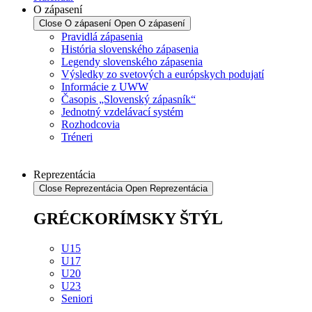
O zápasení
Close O zápasení
Open O zápasení
Pravidlá zápasenia
História slovenského zápasenia
Legendy slovenského zápasenia
Výsledky zo svetových a európskych podujatí
Informácie z UWW
Časopis „Slovenský zápasník“
Jednotný vzdelávací systém
Rozhodcovia
Tréneri
Reprezentácia
Close Reprezentácia
Open Reprezentácia
GRÉCKORÍMSKY ŠTÝL
U15
U17
U20
U23
Seniori