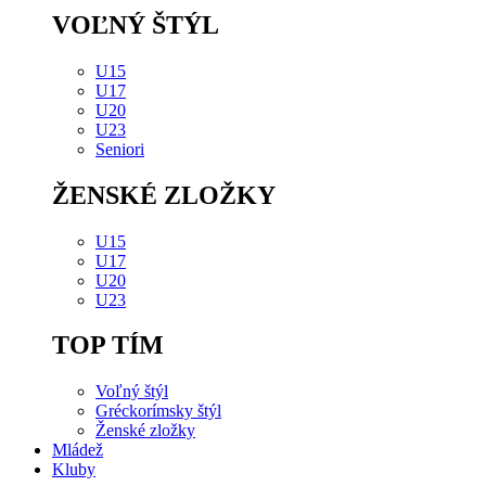
VOĽNÝ ŠTÝL
U15
U17
U20
U23
Seniori
ŽENSKÉ ZLOŽKY
U15
U17
U20
U23
TOP TÍM
Voľný štýl
Gréckorímsky štýl
Ženské zložky
Mládež
Kluby