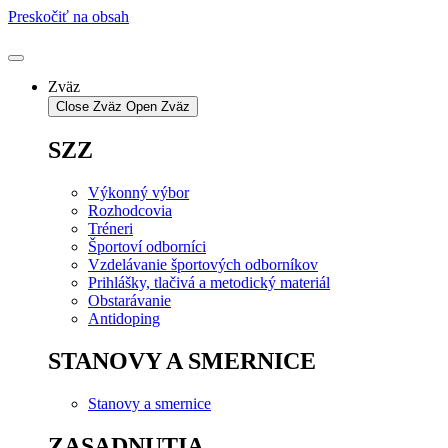
Preskočiť na obsah
Zväz
Close Zväz
Open Zväz
SZZ
Výkonný výbor
Rozhodcovia
Tréneri
Športoví odborníci
Vzdelávanie športových odborníkov
Prihlášky, tlačivá a metodický materiál
Obstarávanie
Antidoping
STANOVY A SMERNICE
Stanovy a smernice
ZASADNUTIA