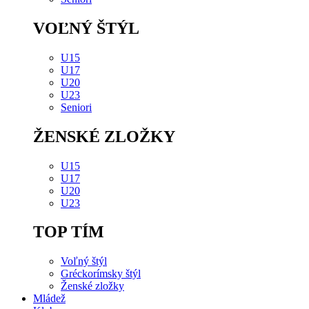
VOĽNÝ ŠTÝL
U15
U17
U20
U23
Seniori
ŽENSKÉ ZLOŽKY
U15
U17
U20
U23
TOP TÍM
Voľný štýl
Gréckorímsky štýl
Ženské zložky
Mládež