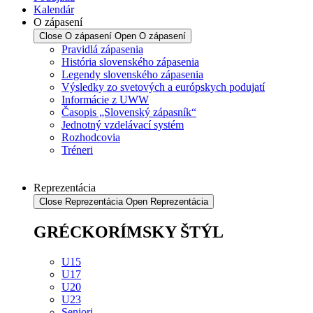
Kalendár
O zápasení
Close O zápasení
Open O zápasení
Pravidlá zápasenia
História slovenského zápasenia
Legendy slovenského zápasenia
Výsledky zo svetových a európskych podujatí
Informácie z UWW
Časopis „Slovenský zápasník“
Jednotný vzdelávací systém
Rozhodcovia
Tréneri
Reprezentácia
Close Reprezentácia
Open Reprezentácia
GRÉCKORÍMSKY ŠTÝL
U15
U17
U20
U23
Seniori