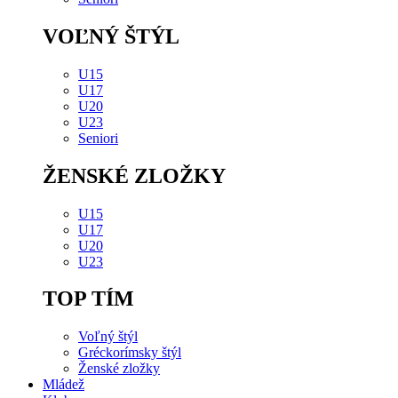
VOĽNÝ ŠTÝL
U15
U17
U20
U23
Seniori
ŽENSKÉ ZLOŽKY
U15
U17
U20
U23
TOP TÍM
Voľný štýl
Gréckorímsky štýl
Ženské zložky
Mládež