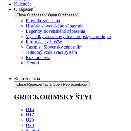
Kalendár
O zápasení
Close O zápasení
Open O zápasení
Pravidlá zápasenia
História slovenského zápasenia
Legendy slovenského zápasenia
Výsledky zo svetových a európskych podujatí
Informácie z UWW
Časopis „Slovenský zápasník“
Jednotný vzdelávací systém
Rozhodcovia
Tréneri
Reprezentácia
Close Reprezentácia
Open Reprezentácia
GRÉCKORÍMSKY ŠTÝL
U15
U17
U20
U23
Seniori