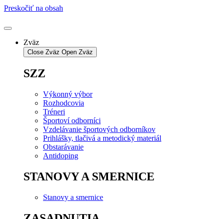
Preskočiť na obsah
Zväz
Close Zväz
Open Zväz
SZZ
Výkonný výbor
Rozhodcovia
Tréneri
Športoví odborníci
Vzdelávanie športových odborníkov
Prihlášky, tlačivá a metodický materiál
Obstarávanie
Antidoping
STANOVY A SMERNICE
Stanovy a smernice
ZASADNUTIA