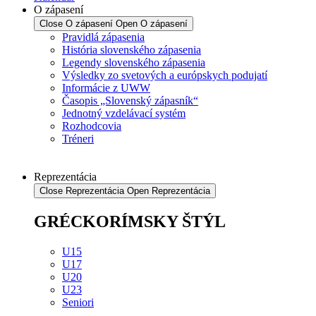
O zápasení
Close O zápasení
Open O zápasení
Pravidlá zápasenia
História slovenského zápasenia
Legendy slovenského zápasenia
Výsledky zo svetových a európskych podujatí
Informácie z UWW
Časopis „Slovenský zápasník“
Jednotný vzdelávací systém
Rozhodcovia
Tréneri
Reprezentácia
Close Reprezentácia
Open Reprezentácia
GRÉCKORÍMSKY ŠTÝL
U15
U17
U20
U23
Seniori