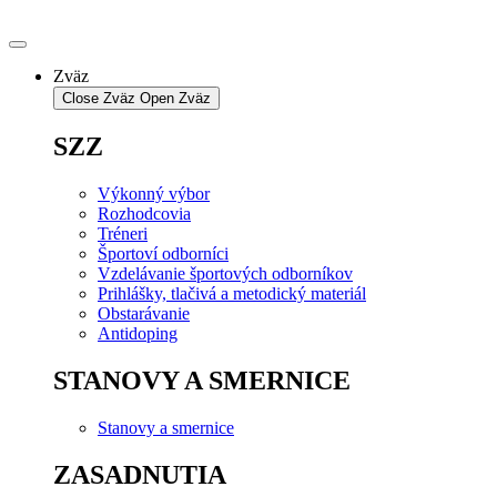
Preskočiť
na
obsah
Zväz
Close Zväz
Open Zväz
SZZ
Výkonný výbor
Rozhodcovia
Tréneri
Športoví odborníci
Vzdelávanie športových odborníkov
Prihlášky, tlačivá a metodický materiál
Obstarávanie
Antidoping
STANOVY A SMERNICE
Stanovy a smernice
ZASADNUTIA