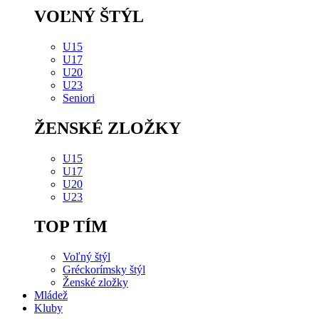
VOĽNÝ ŠTÝL
U15
U17
U20
U23
Seniori
ŽENSKÉ ZLOŽKY
U15
U17
U20
U23
TOP TÍM
Voľný štýl
Gréckorímsky štýl
Ženské zložky
Mládež
Kluby