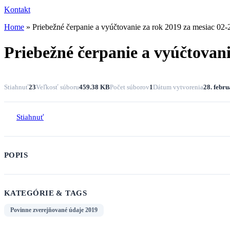
Kontakt
Home
»
Priebežné čerpanie a vyúčtovanie za rok 2019 za mesiac 02
Priebežné čerpanie a vyúčtovani
Stiahnuť
23
Veľkosť súboru
459.38 KB
Počet súborov
1
Dátum vytvorenia
28. febr
Stiahnuť
POPIS
KATEGÓRIE & TAGS
Povinne zverejňované údaje 2019