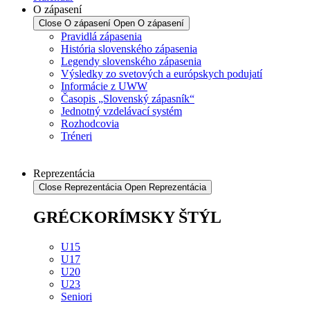
O zápasení
Close O zápasení
Open O zápasení
Pravidlá zápasenia
História slovenského zápasenia
Legendy slovenského zápasenia
Výsledky zo svetových a európskych podujatí
Informácie z UWW
Časopis „Slovenský zápasník“
Jednotný vzdelávací systém
Rozhodcovia
Tréneri
Reprezentácia
Close Reprezentácia
Open Reprezentácia
GRÉCKORÍMSKY ŠTÝL
U15
U17
U20
U23
Seniori