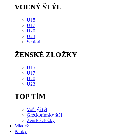
VOĽNÝ ŠTÝL
U15
U17
U20
U23
Seniori
ŽENSKÉ ZLOŽKY
U15
U17
U20
U23
TOP TÍM
Voľný štýl
Gréckorímsky štýl
Ženské zložky
Mládež
Kluby