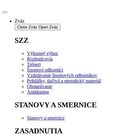
Preskočiť
na
obsah
Zväz
Close Zväz
Open Zväz
SZZ
Výkonný výbor
Rozhodcovia
Tréneri
Športoví odborníci
Vzdelávanie športových odborníkov
Prihlášky, tlačivá a metodický materiál
Obstarávanie
Antidoping
STANOVY A SMERNICE
Stanovy a smernice
ZASADNUTIA