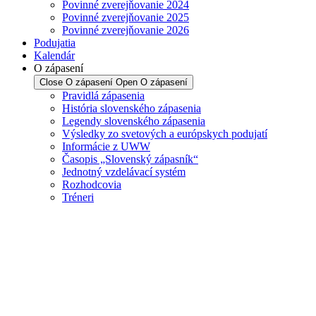
Povinné zverejňovanie 2024
Povinné zverejňovanie 2025
Povinné zverejňovanie 2026
Podujatia
Kalendár
O zápasení
Close O zápasení
Open O zápasení
Pravidlá zápasenia
História slovenského zápasenia
Legendy slovenského zápasenia
Výsledky zo svetových a európskych podujatí
Informácie z UWW
Časopis „Slovenský zápasník“
Jednotný vzdelávací systém
Rozhodcovia
Tréneri