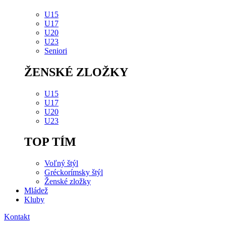
U15
U17
U20
U23
Seniori
ŽENSKÉ ZLOŽKY
U15
U17
U20
U23
TOP TÍM
Voľný štýl
Gréckorímsky štýl
Ženské zložky
Mládež
Kluby
Kontakt