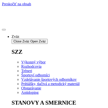
Preskočiť na obsah
Zväz
Close Zväz
Open Zväz
SZZ
Výkonný výbor
Rozhodcovia
Tréneri
Športoví odborníci
Vzdelávanie športových odborníkov
Prihlášky, tlačivá a metodický materiál
Obstarávanie
Antidoping
STANOVY A SMERNICE